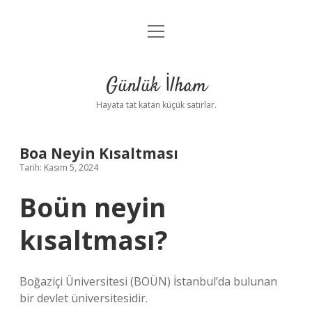
menüyü
Anasayfa
aç
Gizlilik Politikası
Günlük İlham
Yasal Uyarı
Hayata tat katan küçük satırlar.
Hakkımızda
Boa Neyin Kısaltması
Tarih: Kasım 5, 2024
Boün neyin
kısaltması?
Boğaziçi Üniversitesi (BOÜN) İstanbul’da bulunan
bir devlet üniversitesidir.