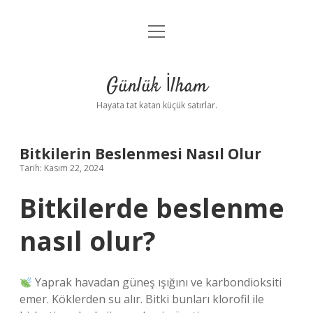
menüyü
Anasayfa
aç
Gizlilik Politikası
Günlük İlham
Yasal Uyarı
Hayata tat katan küçük satırlar.
Hakkımızda
Bitkilerin Beslenmesi Nasıl Olur
Tarih: Kasım 22, 2024
Bitkilerde beslenme
nasıl olur?
Yaprak havadan güneş ışığını ve karbondioksiti
emer. Köklerden su alır. Bitki bunları klorofil ile