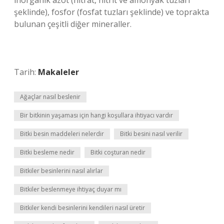
inorganik azot (nitrat, nitrit ve amonyak tuzları
şeklinde), fosfor (fosfat tuzları şeklinde) ve toprakta
bulunan çeşitli diğer mineraller.
Tarih:
Makaleler
Ağaçlar nasıl beslenir
Bir bitkinin yaşaması için hangi koşullara ihtiyacı vardır
Bitki besin maddeleri nelerdir
Bitki besini nasıl verilir
Bitki besleme nedir
Bitki coşturan nedir
Bitkiler besinlerini nasıl alırlar
Bitkiler beslenmeye ihtiyaç duyar mı
Bitkiler kendi besinlerini kendileri nasıl üretir