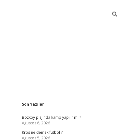
Sidebar
Son Yazılar
betci
Bozköy plajında kamp yapılır mı ?
Ağustos 6, 2026
Kros ne demek futbol ?
Ağustos 5, 2026