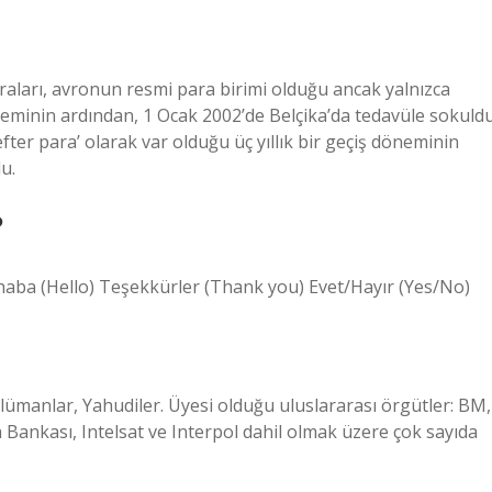
raları, avronun resmi para birimi olduğu ancak yalnızca
döneminin ardından, 1 Ocak 2002’de Belçika’da tedavüle sokuldu
ter para’ olarak var olduğu üç yıllık bir geçiş döneminin
u.
?
aba (Hello) Teşekkürler (Thank you) Evet/Hayır (Yes/No)
slümanlar, Yahudiler. Üyesi olduğu uluslararası örgütler: BM,
ankası, Intelsat ve Interpol dahil olmak üzere çok sayıda