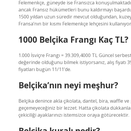
Felemenkçe, güneyde ise Fransızca konuşulmaktadır.
ancak Fransız hükümetleri bunu kaldırmayı başardı.
1500 yıldan uzun süredir mevcut olduğundan, kuze
Fransa’nın bir kısmı Felemenkçe lehçesini kullanıy
1000 Belçika Frangı Kaç TL?
1.000 İsviçre Frangı = 39.309,4000 TL Güncel serbes
değerinde olduğunu bilmek istiyorsanız, alış fiyatı 39
fiyatları bugün 11/11’de.
Belçika’nın neyi meşhur?
Belçika denince akla çikolata, dantel, bira, waffle ve
geçemeyeceğiniz bir lezzet. Hatta çikolata dükkanl
çekiciliği ayaklarınızı istemsizce oraya götürecektir.
Belçika kuralı nedir?