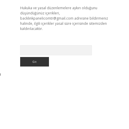
Hukuka ve yasal düzenlemelere aykırı olduğunu
düşündüğünüz içerikleri,
backlinkpanelicomtr@gmail.com
adresine bildirmeniz
halinde, ilgili içerikler yasal süre içerisinde sitemizden
kaldırılacaktır.
Arama
a