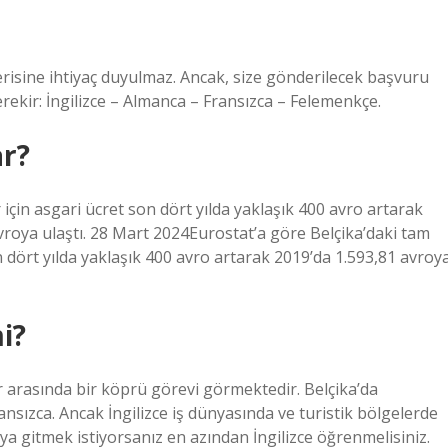
ecerisine ihtiyaç duyulmaz. Ancak, size gönderilecek başvuru
ekir: İngilizce – Almanca – Fransızca – Felemenkçe.
ar?
 için asgari ücret son dört yılda yaklaşık 400 avro artarak
avroya ulaştı. 28 Mart 2024Eurostat’a göre Belçika’daki tam
n dört yılda yaklaşık 400 avro artarak 2019’da 1.593,81 avroy
mi?
ller arasında bir köprü görevi görmektedir. Belçika’da
ansızca. Ancak İngilizce iş dünyasında ve turistik bölgelerde
a gitmek istiyorsanız en azından İngilizce öğrenmelisiniz.