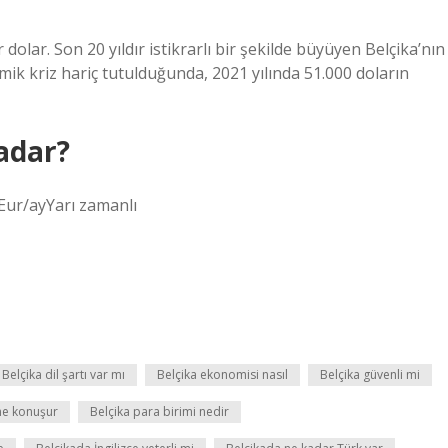
r dolar. Son 20 yıldır istikrarlı bir şekilde büyüyen Belçika’nın
mik kriz hariç tutulduğunda, 2021 yılında 51.000 doların
kadar?
Eur/ayYarı zamanlı
Belçika dil şartı var mı
Belçika ekonomisi nasıl
Belçika güvenli mi
ne konuşur
Belçika para birimi nedir