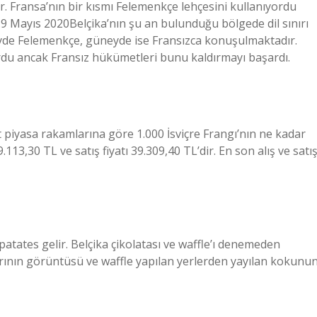
 Fransa’nın bir kısmı Felemenkçe lehçesini kullanıyordu
9 Mayıs 2020Belçika’nın şu an bulunduğu bölgede dil sınırı
yde Felemenkçe, güneyde ise Fransızca konuşulmaktadır.
ordu ancak Fransız hükümetleri bunu kaldırmayı başardı.
t piyasa rakamlarına göre 1.000 İsviçre Frangı’nın ne kadar
.113,30 TL ve satış fiyatı 39.309,40 TL’dir. En son alış ve satı
 patates gelir. Belçika çikolatası ve waffle’ı denemeden
arının görüntüsü ve waffle yapılan yerlerden yayılan kokunu