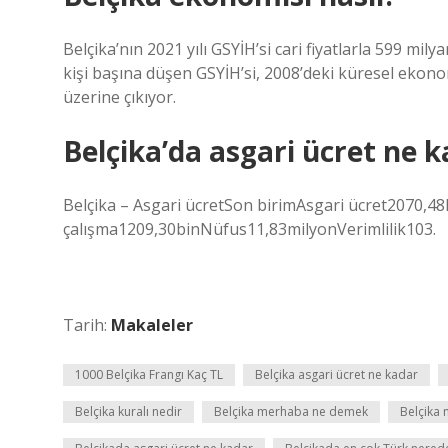
Belçika’nın 2021 yılı GSYİH’si cari fiyatlarla 599 milya
kişi başına düşen GSYİH’si, 2008’deki küresel ekono
üzerine çıkıyor.
Belçika’da asgari ücret ne 
Belçika – Asgari ücretSon birimAsgari ücret2070,48
çalışma1209,30binNüfus11,83milyonVerimlilik103.
Tarih:
Makaleler
1000 Belçika Frangı Kaç TL
Belçika asgari ücret ne kadar
Belçika kuralı nedir
Belçika merhaba ne demek
Belçika 