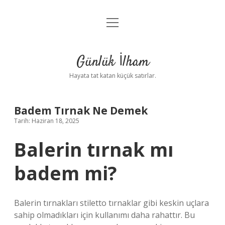
menüyü
Anasayfa
aç
Gizlilik Politikası
Günlük İlham
Yasal Uyarı
Hayata tat katan küçük satırlar.
Hakkımızda
Badem Tırnak Ne Demek
Tarih: Haziran 18, 2025
Balerin tırnak mı
badem mi?
Balerin tırnakları stiletto tırnaklar gibi keskin uçlara
sahip olmadıkları için kullanımı daha rahattır. Bu