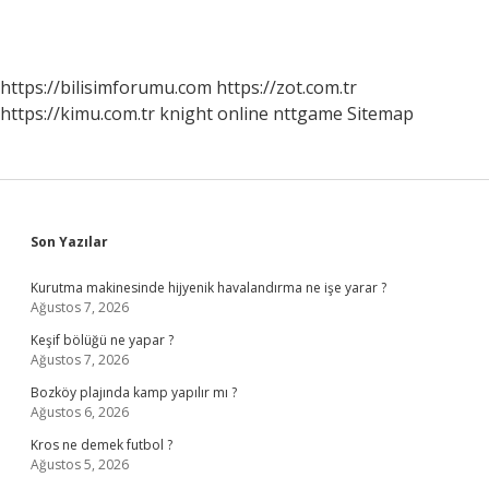
https://bilisimforumu.com
https://zot.com.tr
https://kimu.com.tr
knight online
nttgame
Sitemap
Sidebar
Son Yazılar
Kurutma makinesinde hijyenik havalandırma ne işe yarar ?
Ağustos 7, 2026
Keşif bölüğü ne yapar ?
Ağustos 7, 2026
Bozköy plajında kamp yapılır mı ?
Ağustos 6, 2026
Kros ne demek futbol ?
Ağustos 5, 2026