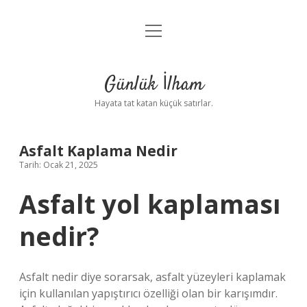
menüyü
Anasayfa
aç
Gizlilik Politikası
Günlük İlham
Yasal Uyarı
Hayata tat katan küçük satırlar.
Hakkımızda
Asfalt Kaplama Nedir
Tarih: Ocak 21, 2025
Asfalt yol kaplaması
nedir?
Asfalt nedir diye sorarsak, asfalt yüzeyleri kaplamak
için kullanılan yapıştırıcı özelliği olan bir karışımdır.