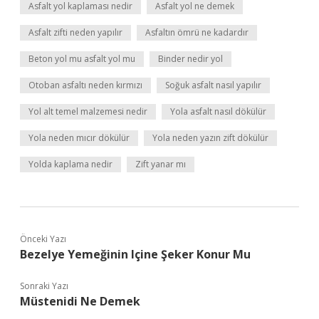
Asfalt yol kaplaması nedir
Asfalt yol ne demek
Asfalt zifti neden yapılır
Asfaltın ömrü ne kadardır
Beton yol mu asfalt yol mu
Binder nedir yol
Otoban asfaltı neden kırmızı
Soğuk asfalt nasıl yapılır
Yol alt temel malzemesi nedir
Yola asfalt nasıl dökülür
Yola neden mıcır dökülür
Yola neden yazın zift dökülür
Yolda kaplama nedir
Zift yanar mı
Önceki Yazı
Bezelye Yemeğinin Içine Şeker Konur Mu
Sonraki Yazı
Müstenidi Ne Demek