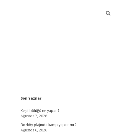
Sidebar
Son Yazılar
betci
Keşif bölüğü ne yapar ?
Ağustos 7, 2026
Bozköy plajında kamp yapılır mı ?
Ağustos 6, 2026