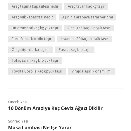
Araç taşıma kapasitesi nedir
Araç tavan kaç kg taşır
Araç yük kapasitesi nedir
Aşırı hız arabaya zarar verir mi
Bir otomobil kaç kg yük taşır
Fiat Egea kaç kilo yük taşır
Ford Focus kaç kilo taşır
Hyundai i20 kaç kilo yük taşır
Ön çekiş mi arka itiş mi
Passat kaç kilo taşır
Tofaş sahin kaç kilo yük taşır
Toyota Corolla kaç kg yük taşır
Virajda ağırlık önemli mi
Önceki Yazı
10 Dönüm Araziye Kaç Ceviz Ağacı Dikilir
Sonraki Yazı
Masa Lambası Ne Işe Yarar