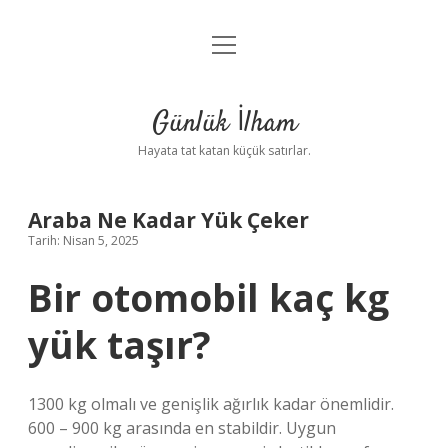
menüyü
Anasayfa
aç
Gizlilik Politikası
Günlük İlham
Yasal Uyarı
Hayata tat katan küçük satırlar.
Hakkımızda
Araba Ne Kadar Yük Çeker
Tarih: Nisan 5, 2025
Bir otomobil kaç kg
yük taşır?
1300 kg olmalı ve genişlik ağırlık kadar önemlidir.
600 – 900 kg arasında en stabildir. Uygun