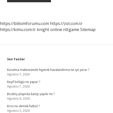
https://bilisimforumu.com
https://zot.com.tr
https://kimu.com.tr
knight online
nttgame
Sitemap
Sidebar
Son Yazılar
Kurutma makinesinde hijyenik havalandırma ne işe yarar ?
Ağustos 7, 2026
Keşif bölüğü ne yapar ?
Ağustos 7, 2026
Bozköy plajında kamp yapılır mı ?
Ağustos 6, 2026
Kros ne demek futbol ?
Ağustos 5, 2026