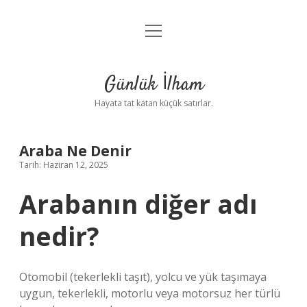
menüyü
Anasayfa
aç
Gizlilik Politikası
Günlük İlham
Yasal Uyarı
Hayata tat katan küçük satırlar.
Hakkımızda
Araba Ne Denir
Tarih: Haziran 12, 2025
Arabanın diğer adı
nedir?
Otomobil (tekerlekli taşıt), yolcu ve yük taşımaya
uygun, tekerlekli, motorlu veya motorsuz her türlü