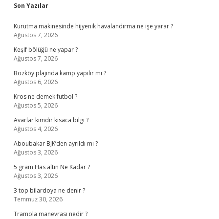
Sidebar
Son Yazılar
Kurutma makinesinde hijyenik havalandırma ne işe yarar ?
Ağustos 7, 2026
Keşif bölüğü ne yapar ?
Ağustos 7, 2026
Bozköy plajında kamp yapılır mı ?
Ağustos 6, 2026
Kros ne demek futbol ?
Ağustos 5, 2026
Avarlar kimdir kısaca bilgi ?
Ağustos 4, 2026
Aboubakar BJK’den ayrıldı mı ?
Ağustos 3, 2026
5 gram Has altın Ne Kadar ?
Ağustos 3, 2026
3 top bilardoya ne denir ?
Temmuz 30, 2026
Tramola manevrası nedir ?