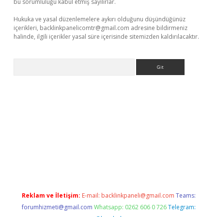
bu sorumluluğu kabul etmiş sayılırlar.
Hukuka ve yasal düzenlemelere aykırı olduğunu düşündüğünüz
içerikleri,
backlinkpanelicomtr@gmail.com
adresine bildirmeniz
halinde, ilgili içerikler yasal süre içerisinde sitemizden kaldırılacaktır.
Arama
ci
Reklam ve İletişim:
E-mail:
backlinkpaneli@gmail.com
Teams:
forumhizmeti@gmail.com
Whatsapp: 0262 606 0 726
Telegram: