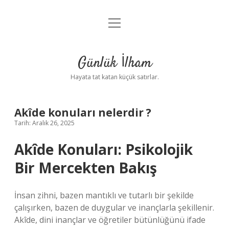
menüyü
Anasayfa
aç
Gizlilik Politikası
Günlük İlham
Yasal Uyarı
Hayata tat katan küçük satırlar.
Hakkımızda
Akîde konuları nelerdir ?
Tarih: Aralık 26, 2025
Akîde Konuları: Psikolojik
Bir Mercekten Bakış
İnsan zihni, bazen mantıklı ve tutarlı bir şekilde
çalışırken, bazen de duygular ve inançlarla şekillenir.
Akîde, dini inançlar ve öğretiler bütünlüğünü ifade