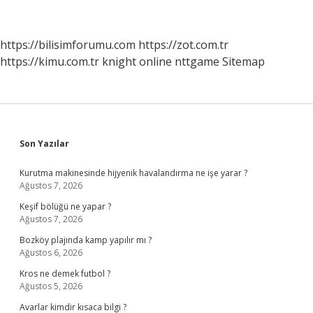
https://bilisimforumu.com
https://zot.com.tr
https://kimu.com.tr
knight online
nttgame
Sitemap
Sidebar
Son Yazılar
Kurutma makinesinde hijyenik havalandırma ne işe yarar ?
Ağustos 7, 2026
Keşif bölüğü ne yapar ?
Ağustos 7, 2026
Bozköy plajında kamp yapılır mı ?
Ağustos 6, 2026
Kros ne demek futbol ?
Ağustos 5, 2026
Avarlar kimdir kısaca bilgi ?