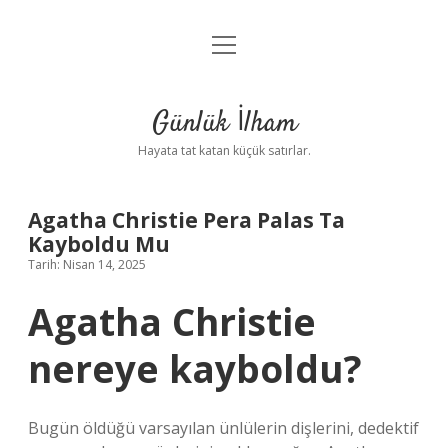
menüyü
Anasayfa
aç
Gizlilik Politikası
Günlük İlham
Yasal Uyarı
Hayata tat katan küçük satırlar.
Hakkımızda
Agatha Christie Pera Palas Ta
Kayboldu Mu
Tarih: Nisan 14, 2025
Agatha Christie
nereye kayboldu?
Bugün öldüğü varsayılan ünlülerin dişlerini, dedektif