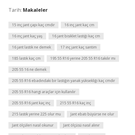
Tarih:
Makaleler
15 inç jant çapı kaç cmdir
16 inç jant kaç cm
16 inç jant kaç yaş
16 jant bisiklet lastiği kaç cm
16 jant lastik ne demek
17 inç jant kaç santim
185 lastik kaç cm
195 55 R16 yerine 205 55 R16 takılır mı
205 55 16 ne demek
205 55 R16 ebadındaki bir lastiğin yanak yüksekliği kaç cmdir
205 55 R16 hangi araçlar için kullanılır
205 55 R16 jant kaç inç
215 55 R16 kaç inç
215 lastik yerine 225 olur mu
Jant ebatı büyürse ne olur
Jant ölçüleri nasıl okunur
Jant ölçüsü nasıl alınır