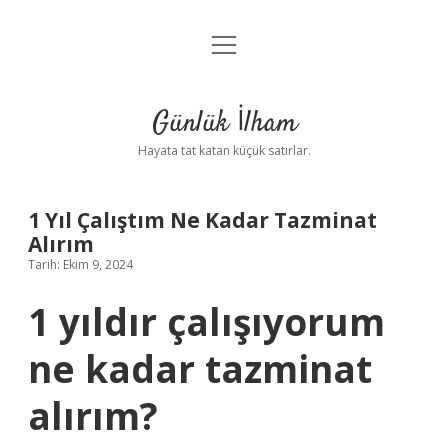
menüyü
Anasayfa
aç
Gizlilik Politikası
Günlük İlham
Yasal Uyarı
Hayata tat katan küçük satırlar.
Hakkımızda
1 Yıl Çalıştım Ne Kadar Tazminat
Alırım
Tarih: Ekim 9, 2024
1 yıldır çalışıyorum
ne kadar tazminat
alırım?