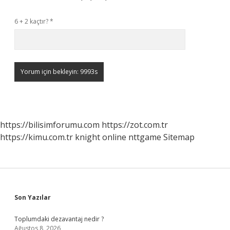
6 + 2 kaçtır?
*
https://bilisimforumu.com
https://zot.com.tr
https://kimu.com.tr
knight online
nttgame
Sitemap
Sidebar
Son Yazılar
Toplumdaki dezavantaj nedir ?
Ağustos 8, 2026