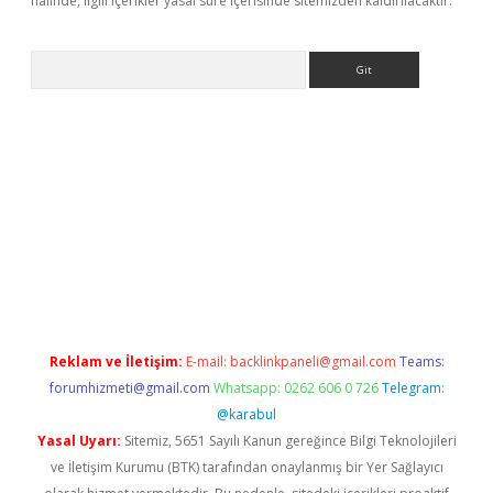
halinde, ilgili içerikler yasal süre içerisinde sitemizden kaldırılacaktır.
Arama
betci
Reklam ve İletişim:
E-mail:
backlinkpaneli@gmail.com
Teams:
forumhizmeti@gmail.com
Whatsapp: 0262 606 0 726
Telegram:
@karabul
Yasal Uyarı:
Sitemiz, 5651 Sayılı Kanun gereğince Bilgi Teknolojileri
ve İletişim Kurumu (BTK) tarafından onaylanmış bir Yer Sağlayıcı