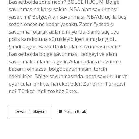
Basketbolda zone nedir? BÖLGE HÜCUM: Bölge
savunmasına karşı saldırı. NBA alan savunması
yasak mı? Bölge: Alan savunması. NBA’de üç ila beş
sezon öncesine kadar yasaktı. Zaten “yasadışı
savunma” olarak adlandırılıyordu. Sanki suçluyu
polis karakoluna sürükleyip içeri almışlar gibi…
Şimdi özgür. Basketbolda alan savunması nedir?
Basketbolda bölge savunması, bölgeyi ve alanı
savunmak anlamına gelir. Adam adama savunma
başarılı olmazsa, bölge savunmasını tercih
edebilirler. Bölge savunmasında, pota savunulur ve
oyuncular birlikte hareket eder. Zone’nin Türkçesi
ne? Türkçe-İngilizce sözlükte…
Zone
Devamını okuyun
Yorum Bırak
Savunma
Ne
Demek