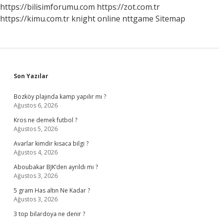
https://bilisimforumu.com
https://zot.com.tr
https://kimu.com.tr
knight online
nttgame
Sitemap
Sidebar
Son Yazılar
Bozköy plajında kamp yapılır mı ?
Ağustos 6, 2026
Kros ne demek futbol ?
Ağustos 5, 2026
Avarlar kimdir kısaca bilgi ?
Ağustos 4, 2026
Aboubakar BJK’den ayrıldı mı ?
Ağustos 3, 2026
5 gram Has altın Ne Kadar ?
Ağustos 3, 2026
3 top bilardoya ne denir ?