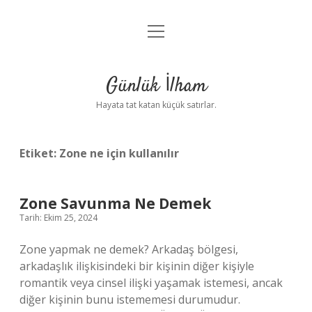
menüyü
Anasayfa
aç
Gizlilik Politikası
Günlük İlham
Yasal Uyarı
Hayata tat katan küçük satırlar.
Hakkımızda
Etiket:
Zone ne için kullanılır
Zone Savunma Ne Demek
Tarih: Ekim 25, 2024
Zone yapmak ne demek? Arkadaş bölgesi,
arkadaşlık ilişkisindeki bir kişinin diğer kişiyle
romantik veya cinsel ilişki yaşamak istemesi, ancak
diğer kişinin bunu istememesi durumudur.