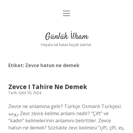
menüyü
Anasayfa
aç
Gizlilik Politikası
Günlük İlham
Yasal Uyarı
Hayata tat katan küçük satırlar.
Hakkımızda
Etiket:
Zevce hatun ne demek
Zevce I Tahire Ne Demek
Tarih: Eylül 30, 2024
Zevce ne anlamına gelir? Türkçe: Osmanlı Türkçesi:
زوجه‎ Zevc zevce kelime anlamı nedir? “Çift” ve
“kadın” kelimelerinin anlamını belirttiler. Zevce
hatun ne demek? Sözlükte zevc kelimesi “çift, çift, eş,