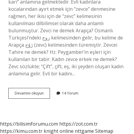
karı” anlamına gelmektedir. Evli kadınlara
kocalarından ayırt etmek için “zevce” denmesine
rağmen, her ikisi için de “zevc” kelimesinin
kullanılması dilbilimsel olarak daha anlamlı
bulunmuştur. Zevci ne demek Arapça? Osmanlı
Türkçesi’ndeki زوج kelimesinden gelir, bu kelime de
Arapça زَوْج (zevc) kelimesinden türemiştir. Zevcei
Tahire ne demek? Hz. Peygamber’in eşleri için
kullanılan bir tabir. Kadın zevce erkek ne demek?
Zevc sözlükte; “Çift”, çift, eş, iki şeyden oluşan kadın
anlamına gelir. Evli bir kadını…
Zevce
Devamını okuyun
14 Yorum
I
Tahire
Ne
Demek
https://bilisimforumu.com
https://zot.com.tr
https://kimu.com.tr
knight online
nttgame
Sitemap