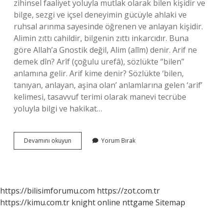
zihinsel faaliyet yoluyla mutlak olarak bilen kişidir ve
bilge, sezgi ve içsel deneyimin gücüyle ahlaki ve
ruhsal arınma sayesinde öğrenen ve anlayan kişidir.
Alimin zıttı cahildir, bilgenin zıttı inkarcıdır. Buna
göre Allah’a Gnostik değil, Alim (alīm) denir. Arif ne
demek dîn? Arîf (çoğulu urefâ), sözlükte “bilen”
anlamına gelir. Arif kime denir? Sözlükte ‘bilen,
tanıyan, anlayan, aşina olan’ anlamlarına gelen ‘arif’
kelimesi, tasavvuf terimi olarak manevi tecrübe
yoluyla bilgi ve hakikat…
Arif
Devamını okuyun
Yorum Bırak
Olan
Bilir
Ne
Demek
https://bilisimforumu.com
https://zot.com.tr
https://kimu.com.tr
knight online
nttgame
Sitemap