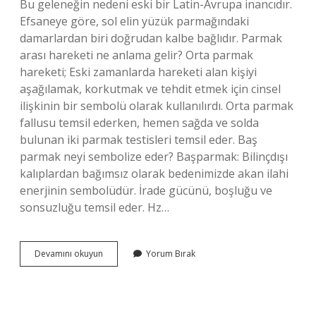
Bu geleneğin nedeni eski bir Latin-Avrupa inancıdır.
Efsaneye göre, sol elin yüzük parmağındaki
damarlardan biri doğrudan kalbe bağlıdır. Parmak
arası hareketi ne anlama gelir? Orta parmak
hareketi; Eski zamanlarda hareketi alan kişiyi
aşağılamak, korkutmak ve tehdit etmek için cinsel
ilişkinin bir sembolü olarak kullanılırdı. Orta parmak
fallusu temsil ederken, hemen sağda ve solda
bulunan iki parmak testisleri temsil eder. Baş
parmak neyi sembolize eder? Başparmak: Bilinçdışı
kalıplardan bağımsız olarak bedenimizde akan ilahi
enerjinin sembolüdür. İrade gücünü, boşluğu ve
sonsuzluğu temsil eder. Hz…
Yüzük
Devamını okuyun
Yorum Bırak
Parmağı
Ve
Baş
Parmağı