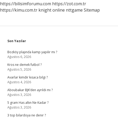
Birleştirmek
https://bilisimforumu.com
https://zot.com.tr
Ne
https://kimu.com.tr
knight online
nttgame
Sitemap
Demek
Sidebar
Son Yazılar
Bozköy plajında kamp yapılır mı ?
Ağustos 6, 2026
Kros ne demek futbol ?
Ağustos 5, 2026
Avarlar kimdir kısaca bilgi ?
Ağustos 4, 2026
Aboubakar BJK’den ayrıldı mı ?
Ağustos 3, 2026
5 gram Has altın Ne Kadar ?
Ağustos 3, 2026
3 top bilardoya ne denir ?