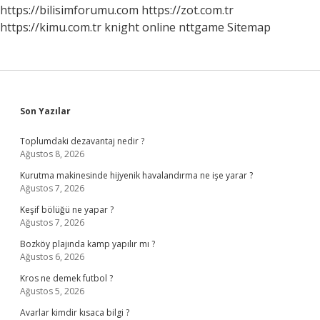
Ne
https://bilisimforumu.com
https://zot.com.tr
Yapmalıyım
https://kimu.com.tr
knight online
nttgame
Sitemap
Sidebar
Son Yazılar
Toplumdaki dezavantaj nedir ?
Ağustos 8, 2026
Kurutma makinesinde hijyenik havalandırma ne işe yarar ?
Ağustos 7, 2026
Keşif bölüğü ne yapar ?
Ağustos 7, 2026
Bozköy plajında kamp yapılır mı ?
Ağustos 6, 2026
Kros ne demek futbol ?
Ağustos 5, 2026
Avarlar kimdir kısaca bilgi ?