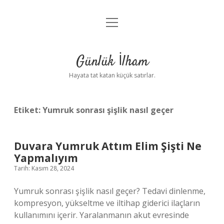
menüyü
Anasayfa
aç
Gizlilik Politikası
Günlük İlham
Yasal Uyarı
Hayata tat katan küçük satırlar.
Hakkımızda
Etiket:
Yumruk sonrası şişlik nasıl geçer
Duvara Yumruk Attım Elim Şişti Ne
Yapmalıyım
Tarih: Kasım 28, 2024
Yumruk sonrası şişlik nasıl geçer? Tedavi dinlenme,
kompresyon, yükseltme ve iltihap giderici ilaçların
kullanımını içerir. Yaralanmanın akut evresinde