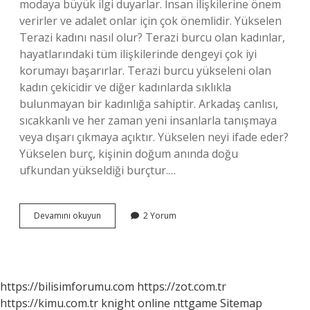
modaya büyük ilgi duyarlar. İnsan ilişkilerine önem
verirler ve adalet onlar için çok önemlidir. Yükselen
Terazi kadını nasıl olur? Terazi burcu olan kadınlar,
hayatlarındaki tüm ilişkilerinde dengeyi çok iyi
korumayı başarırlar. Terazi burcu yükseleni olan
kadın çekicidir ve diğer kadınlarda sıklıkla
bulunmayan bir kadınlığa sahiptir. Arkadaş canlısı,
sıcakkanlı ve her zaman yeni insanlarla tanışmaya
veya dışarı çıkmaya açıktır. Yükselen neyi ifade eder?
Yükselen burç, kişinin doğum anında doğu
ufkundan yükseldiği burçtur.…
Yükselen
Devamını okuyun
2 Yorum
Terazi
Ne
Demek
https://bilisimforumu.com
https://zot.com.tr
https://kimu.com.tr
knight online
nttgame
Sitemap