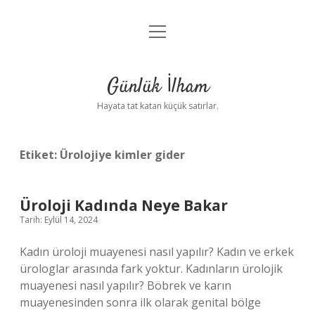
menüyü
Anasayfa
aç
Gizlilik Politikası
Günlük İlham
Yasal Uyarı
Hayata tat katan küçük satırlar.
Hakkımızda
Etiket:
Ürolojiye kimler gider
Üroloji Kadında Neye Bakar
Tarih: Eylül 14, 2024
Kadın üroloji muayenesi nasıl yapılır? Kadın ve erkek
ürologlar arasında fark yoktur. Kadınların ürolojik
muayenesi nasıl yapılır? Böbrek ve karın
muayenesinden sonra ilk olarak genital bölge