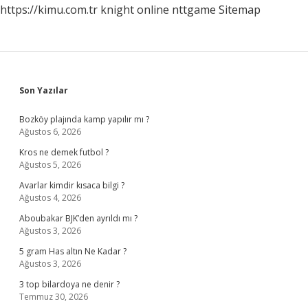
https://kimu.com.tr
knight online
nttgame
Sitemap
Sidebar
Son Yazılar
Bozköy plajında kamp yapılır mı ?
Ağustos 6, 2026
Kros ne demek futbol ?
Ağustos 5, 2026
Avarlar kimdir kısaca bilgi ?
Ağustos 4, 2026
Aboubakar BJK’den ayrıldı mı ?
Ağustos 3, 2026
5 gram Has altın Ne Kadar ?
Ağustos 3, 2026
3 top bilardoya ne denir ?
Temmuz 30, 2026