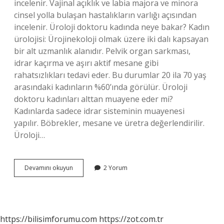
incelenir. Vajinal açıklık ve labia majora ve minora
cinsel yolla bulaşan hastalıkların varlığı açısından
incelenir. Üroloji doktoru kadında neye bakar? Kadın
ürolojisi: Ürojinekoloji olmak üzere iki dalı kapsayan
bir alt uzmanlık alanıdır. Pelvik organ sarkması,
idrar kaçırma ve aşırı aktif mesane gibi
rahatsızlıkları tedavi eder. Bu durumlar 20 ila 70 yaş
arasındaki kadınların %60’ında görülür. Üroloji
doktoru kadınları alttan muayene eder mi?
Kadınlarda sadece idrar sisteminin muayenesi
yapılır. Böbrekler, mesane ve üretra değerlendirilir.
Üroloji…
Üroloji
Devamını okuyun
2 Yorum
Kadında
Neye
Bakar
https://bilisimforumu.com
https://zot.com.tr