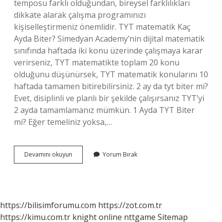
temposu farklı olduğundan, bireysel farklılıkları
dikkate alarak çalışma programınızı
kişiselleştirmeniz önemlidir. TYT matematik Kaç
Ayda Biter? Simedyan Academy’nin dijital matematik
sınıfında haftada iki konu üzerinde çalışmaya karar
verirseniz, TYT matematikte toplam 20 konu
olduğunu düşünürsek, TYT matematik konularını 10
haftada tamamen bitirebilirsiniz. 2 ay da tyt biter mi?
Evet, disiplinli ve planlı bir şekilde çalışırsanız TYT’yi
2 ayda tamamlamanız mümkün. 1 Ayda TYT Biter
mi? Eğer temeliniz yoksa,…
Tyt
Devamını okuyun
Yorum Bırak
Matematik
3
Ayda
Biter
Mi
https://bilisimforumu.com
https://zot.com.tr
https://kimu.com.tr
knight online
nttgame
Sitemap