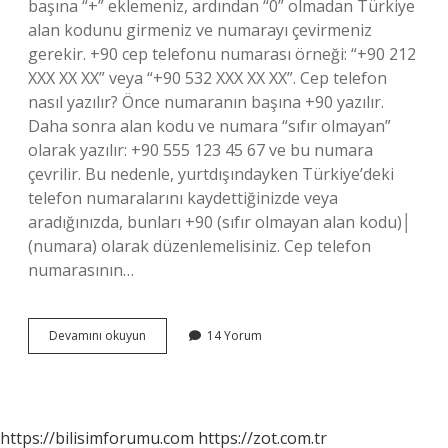
başına “+” eklemeniz, ardından “0” olmadan Türkiye
alan kodunu girmeniz ve numarayı çevirmeniz
gerekir. +90 cep telefonu numarası örneği: “+90 212
XXX XX XX” veya “+90 532 XXX XX XX”. Cep telefon
nasıl yazılır? Önce numaranın başına +90 yazılır.
Daha sonra alan kodu ve numara “sıfır olmayan”
olarak yazılır: +90 555 123 45 67 ve bu numara
çevrilir. Bu nedenle, yurtdışındayken Türkiye’deki
telefon numaralarını kaydettiğinizde veya
aradığınızda, bunları +90 (sıfır olmayan alan kodu)│
(numara) olarak düzenlemelisiniz. Cep telefon
numarasının…
10
Devamını okuyun
14 Yorum
Haneli
Cep
Telefon
Numarası
Nasıl
https://bilisimforumu.com
https://zot.com.tr
Yazılır