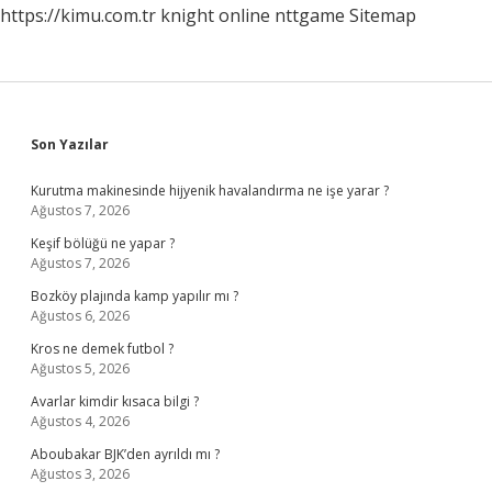
https://kimu.com.tr
knight online
nttgame
Sitemap
Sidebar
Son Yazılar
Kurutma makinesinde hijyenik havalandırma ne işe yarar ?
Ağustos 7, 2026
Keşif bölüğü ne yapar ?
Ağustos 7, 2026
Bozköy plajında kamp yapılır mı ?
Ağustos 6, 2026
Kros ne demek futbol ?
Ağustos 5, 2026
Avarlar kimdir kısaca bilgi ?
Ağustos 4, 2026
Aboubakar BJK’den ayrıldı mı ?
Ağustos 3, 2026