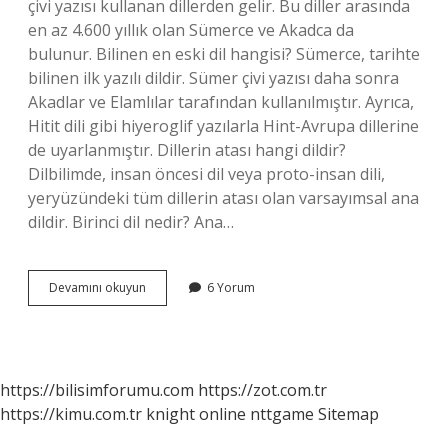
çivi yazısı kullanan dillerden gelir. Bu diller arasında
en az 4.600 yıllık olan Sümerce ve Akadca da
bulunur. Bilinen en eski dil hangisi? Sümerce, tarihte
bilinen ilk yazılı dildir. Sümer çivi yazısı daha sonra
Akadlar ve Elamlılar tarafından kullanılmıştır. Ayrıca,
Hitit dili gibi hiyeroglif yazılarla Hint-Avrupa dillerine
de uyarlanmıştır. Dillerin atası hangi dildir?
Dilbilimde, insan öncesi dil veya proto-insan dili,
yeryüzündeki tüm dillerin atası olan varsayımsal ana
dildir. Birinci dil nedir? Ana…
Dünyadaki
Devamını okuyun
6 Yorum
Ilk
Dil
Hangi
https://bilisimforumu.com
https://zot.com.tr
https://kimu.com.tr
knight online
nttgame
Sitemap