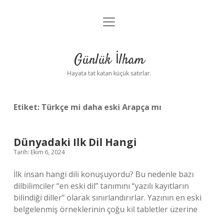
menüyü
Anasayfa
aç
Gizlilik Politikası
Günlük İlham
Yasal Uyarı
Hayata tat katan küçük satırlar.
Hakkımızda
Etiket:
Türkçe mi daha eski Arapça mı
Dünyadaki Ilk Dil Hangi
Tarih: Ekim 6, 2024
İlk insan hangi dili konuşuyordu? Bu nedenle bazı
dilbilimciler “en eski dil” tanımını “yazılı kayıtların
bilindiği diller” olarak sınırlandırırlar. Yazının en eski
belgelenmiş örneklerinin çoğu kil tabletler üzerine