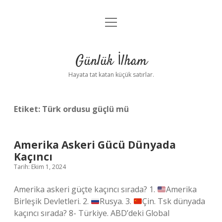
menüyü
Anasayfa
aç
Gizlilik Politikası
Günlük İlham
Yasal Uyarı
Hayata tat katan küçük satırlar.
Hakkımızda
Etiket:
Türk ordusu güçlü mü
Amerika Askeri Gücü Dünyada
Kaçıncı
Tarih: Ekim 1, 2024
Amerika askeri güçte kaçıncı sırada? 1.
Amerika
Birleşik Devletleri. 2.
Rusya. 3.
Çin. Tsk dünyada
kaçıncı sırada? 8- Türkiye. ABD’deki Global