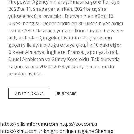
Firepower Agency’nin araştırmasına göre Türkiye
2023’te 11. sırada yer alırken, 2024’te üç sıra
yükselerek 8. sıraya çıktı. Dünyanın en güçlü 10
ülkesi hangisi? Değerlendirilen 80 ülkenin yer aldığı
listede ABD ilk sırada yer aldı. İkinci sırada Rusya yer
aldı, ardından Çin geldi. Listenin ilk üç sırasının
geçen yılla aynı olduğu ortaya çıktı. İlk 10’daki diğer
ülkeler Almanya, İngiltere, Fransa, Japonya, İsrail,
Suudi Arabistan ve Güney Kore oldu. Tsk dünyada
kaçıncı sırada 2024? 2024 yılı dünyanın en güçlü
orduları listesi…
Amerika
Devamını okuyun
8 Yorum
Askeri
Gücü
Dünyada
Kaçıncı
https://bilisimforumu.com
https://zot.com.tr
https://kimu.com.tr
knight online
nttgame
Sitemap