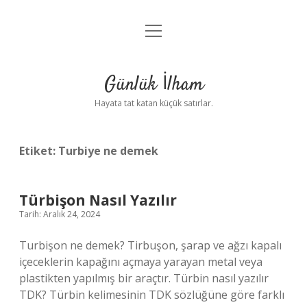
menüyü
Anasayfa
aç
Gizlilik Politikası
Günlük İlham
Yasal Uyarı
Hayata tat katan küçük satırlar.
Hakkımızda
Etiket:
Turbiye ne demek
Türbişon Nasıl Yazılır
Tarih: Aralık 24, 2024
Turbişon ne demek? Tirbuşon, şarap ve ağzı kapalı
içeceklerin kapağını açmaya yarayan metal veya
plastikten yapılmış bir araçtır. Türbin nasıl yazılır
TDK? Türbin kelimesinin TDK sözlüğüne göre farklı