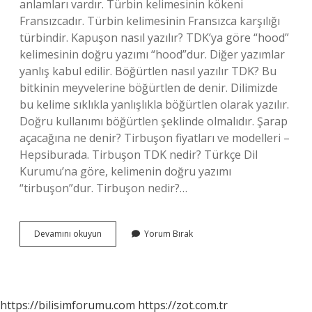
anlamları vardır. Türbin kelimesinin kökeni
Fransızcadır. Türbin kelimesinin Fransızca karşılığı
türbindir. Kapuşon nasıl yazılır? TDK’ya göre “hood”
kelimesinin doğru yazımı “hood”dur. Diğer yazımlar
yanlış kabul edilir. Böğürtlen nasıl yazılır TDK? Bu
bitkinin meyvelerine böğürtlen de denir. Dilimizde
bu kelime sıklıkla yanlışlıkla böğürtlen olarak yazılır.
Doğru kullanımı böğürtlen şeklinde olmalıdır. Şarap
açacağına ne denir? Tirbuşon fiyatları ve modelleri –
Hepsiburada. Tirbuşon TDK nedir? Türkçe Dil
Kurumu’na göre, kelimenin doğru yazımı
“tirbuşon”dur. Tirbuşon nedir?…
Türbişon
Devamını okuyun
Yorum Bırak
Nasıl
Yazılır
https://bilisimforumu.com
https://zot.com.tr