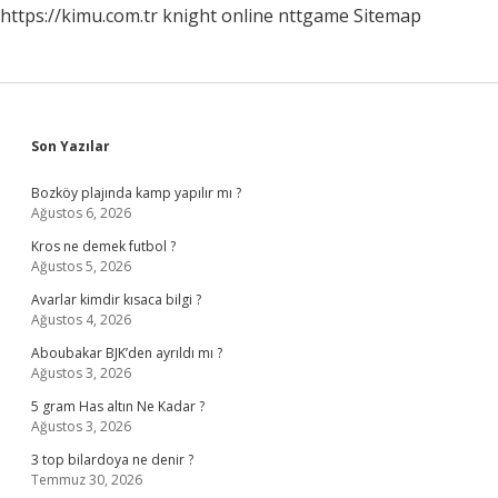
https://kimu.com.tr
knight online
nttgame
Sitemap
Sidebar
Son Yazılar
Bozköy plajında kamp yapılır mı ?
Ağustos 6, 2026
Kros ne demek futbol ?
Ağustos 5, 2026
Avarlar kimdir kısaca bilgi ?
Ağustos 4, 2026
Aboubakar BJK’den ayrıldı mı ?
Ağustos 3, 2026
5 gram Has altın Ne Kadar ?
Ağustos 3, 2026
3 top bilardoya ne denir ?
Temmuz 30, 2026