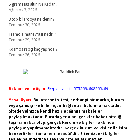
5 gram Has altın Ne Kadar ?
Ağustos 3, 2026
3 top bilardoya ne denir ?
Temmuz 30, 2026
Tramola manevrası nedir ?
Temmuz 29, 2026
Kozmos rapçi kaç yaşında ?
Temmuz 26, 2026
Reklam ve İletişim:
Skype: live:.cid.575569c608265c69
Yasal Uyarı:
Bu internet sitesi, herhangi bir marka, kurum
veya şahıs şirketi ile hiçbir bağlantısı bulunmamaktadır.
Sitede yalnızca kendi hazırladığımız makaleler
paylaşılmaktadır. Burada yer alan içerikler haber niteliği
taşımamakta olup, gerçek kurum ve kişiler hakkında
paylaşım yapılmamaktadır. Gerçek kurum ve kişiler ile isim
benzerlikleri tamamen tesadüfidir. Sitemizdeki bilgiler
taslak halindedir ve tavsiye niteliği taşımazlar.