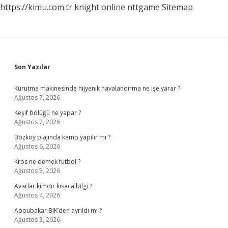
https://kimu.com.tr
knight online
nttgame
Sitemap
Miktarına
Ne
Ad
Verilir
Sidebar
Son Yazılar
Kurutma makinesinde hijyenik havalandırma ne işe yarar ?
Ağustos 7, 2026
Keşif bölüğü ne yapar ?
Ağustos 7, 2026
Bozköy plajında kamp yapılır mı ?
Ağustos 6, 2026
Kros ne demek futbol ?
Ağustos 5, 2026
Avarlar kimdir kısaca bilgi ?
Ağustos 4, 2026
Aboubakar BJK’den ayrıldı mı ?
Ağustos 3, 2026