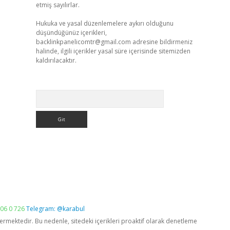
etmiş sayılırlar.
Hukuka ve yasal düzenlemelere aykırı olduğunu
düşündüğünüz içerikleri,
backlinkpanelicomtr@gmail.com
adresine bildirmeniz
halinde, ilgili içerikler yasal süre içerisinde sitemizden
kaldırılacaktır.
Arama
06 0 726
Telegram: @karabul
vermektedir. Bu nedenle, sitedeki içerikleri proaktif olarak denetleme