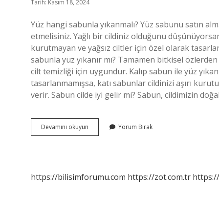
Tarih: Kasım 18, 2024
Yüz hangi sabunla yıkanmalı? Yüz sabunu satın alma
etmelisiniz. Yağlı bir cildiniz olduğunu düşünüyorsa
kurutmayan ve yağsız ciltler için özel olarak tasarla
sabunla yüz yıkanır mı? Tamamen bitkisel özlerden
cilt temizliği için uygundur. Kalıp sabun ile yüz yıka
tasarlanmamışsa, katı sabunlar cildinizi aşırı kurut
verir. Sabun cilde iyi gelir mi? Sabun, cildimizin do
Duru
Devamını okuyun
Yorum Bırak
Sabun
Ile
Yüz
Yıkanır
Mı
https://bilisimforumu.com
https://zot.com.tr
https:/