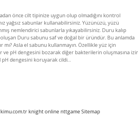
dan önce cilt tipinize uygun olup olmadığını kontrol
nız yağsız sabunlar kullanabilirsiniz. Yüzünüzü, yüzü
nmış nemlendirici sabunlarla yıkayabilirsiniz. Duru kalıp
 oluşan Duru sabunu saf ve doğal bir üründür. Bu anlamda
nır mı? Asla el sabunu kullanmayın. Özellikle yüz için
ur ve pH dengesini bozarak diğer bakterilerin oluşmasına izi
ğal pH dengesini koruyarak cildi…
/kimu.com.tr
knight online
nttgame
Sitemap