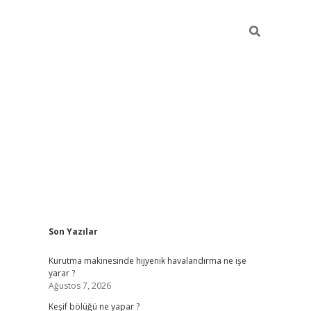
Sidebar
Son Yazılar
betci
Kurutma makinesinde hijyenik havalandırma ne işe
yarar ?
Ağustos 7, 2026
Keşif bölüğü ne yapar ?