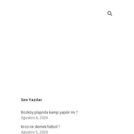
Sidebar
Son Yazılar
betci
Bozköy plajında kamp yapılır mı ?
Ağustos 6, 2026
Kros ne demek futbol ?
Ağustos 5, 2026