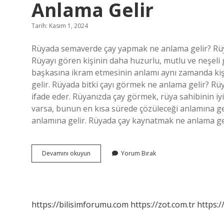
Anlama Gelir
Tarih: Kasım 1, 2024
Rüyada semaverde çay yapmak ne anlama gelir? Rüy
Rüyayı gören kişinin daha huzurlu, mutlu ve neşeli 
başkasına ikram etmesinin anlamı aynı zamanda kişi
gelir. Rüyada bitki çayı görmek ne anlama gelir? R
ifade eder. Rüyanızda çay görmek, rüya sahibinin iy
varsa, bunun en kısa sürede çözüleceği anlamına gel
anlamına gelir. Rüyada çay kaynatmak ne anlama ge
Rüyada
Devamını okuyun
Yorum Bırak
Semaverde
Çay
Demlemek
Ne
Anlama
https://bilisimforumu.com
https://zot.com.tr
https:/
Gelir