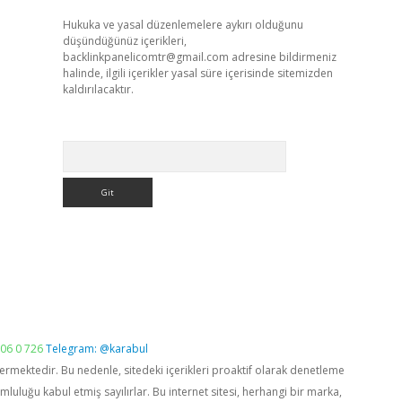
Hukuka ve yasal düzenlemelere aykırı olduğunu
düşündüğünüz içerikleri,
backlinkpanelicomtr@gmail.com
adresine bildirmeniz
halinde, ilgili içerikler yasal süre içerisinde sitemizden
kaldırılacaktır.
Arama
06 0 726
Telegram: @karabul
vermektedir. Bu nedenle, sitedeki içerikleri proaktif olarak denetleme
luğu kabul etmiş sayılırlar. Bu internet sitesi, herhangi bir marka,