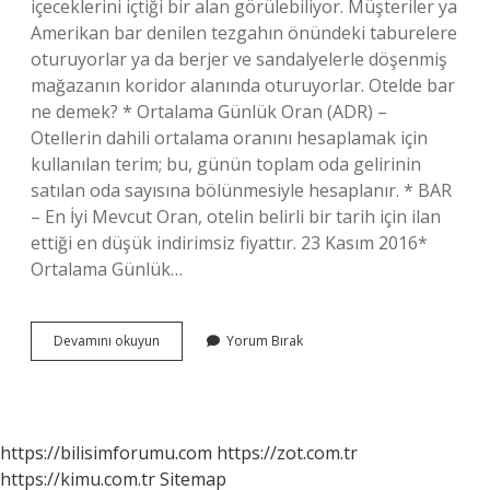
içeceklerini içtiği bir alan görülebiliyor. Müşteriler ya
Amerikan bar denilen tezgahın önündeki taburelere
oturuyorlar ya da berjer ve sandalyelerle döşenmiş
mağazanın koridor alanında oturuyorlar. Otelde bar
ne demek? * Ortalama Günlük Oran (ADR) –
Otellerin dahili ortalama oranını hesaplamak için
kullanılan terim; bu, günün toplam oda gelirinin
satılan oda sayısına bölünmesiyle hesaplanır. * BAR
– En İyi Mevcut Oran, otelin belirli bir tarih için ilan
ettiği en düşük indirimsiz fiyattır. 23 Kasım 2016*
Ortalama Günlük…
Plaj
Devamını okuyun
Yorum Bırak
Bar
Ne
Demek
https://bilisimforumu.com
https://zot.com.tr
https://kimu.com.tr
Sitemap