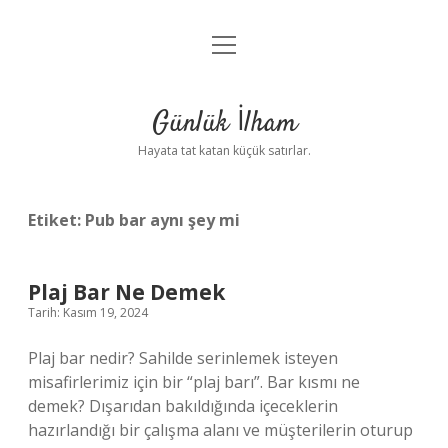
menüyü
Anasayfa
aç
Gizlilik Politikası
Günlük İlham
Yasal Uyarı
Hayata tat katan küçük satırlar.
Hakkımızda
Etiket:
Pub bar aynı şey mi
Plaj Bar Ne Demek
Tarih: Kasım 19, 2024
Plaj bar nedir? Sahilde serinlemek isteyen
misafirlerimiz için bir “plaj barı”. Bar kısmı ne
demek? Dışarıdan bakıldığında içeceklerin
hazırlandığı bir çalışma alanı ve müşterilerin oturup