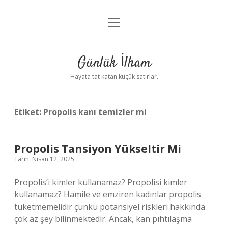
menüyü
Anasayfa
aç
Gizlilik Politikası
Günlük İlham
Yasal Uyarı
Hayata tat katan küçük satırlar.
Hakkımızda
Etiket:
Propolis kanı temizler mi
Propolis Tansiyon Yükseltir Mi
Tarih: Nisan 12, 2025
Propolis’i kimler kullanamaz? Propolisi kimler
kullanamaz? Hamile ve emziren kadınlar propolis
tüketmemelidir çünkü potansiyel riskleri hakkında
çok az şey bilinmektedir. Ancak, kan pıhtılaşma