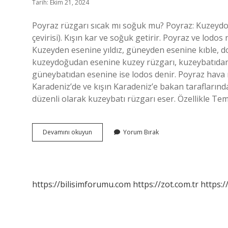
Tarih: Ekim 21, 2024
Poyraz rüzgarı sıcak mı soğuk mu? Poyraz: Kuzeydo
çevirisi). Kışın kar ve soğuk getirir. Poyraz ve lodos 
Kuzeyden esenine yıldız, güneyden esenine kıble, 
kuzeydoğudan esenine kuzey rüzgarı, kuzeybatıdan
güneybatıdan esenine ise lodos denir. Poyraz hava n
Karadeniz’de ve kışın Karadeniz’e bakan tarafların
düzenli olarak kuzeybatı rüzgarı eser. Özellikle T
Poyrazlı
Devamını okuyun
Yorum Bırak
Hava
Ne
Demek
https://bilisimforumu.com
https://zot.com.tr
https:/