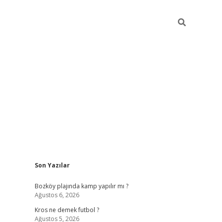
Sidebar
Son Yazılar
betci
Bozköy plajında kamp yapılır mı ?
Ağustos 6, 2026
Kros ne demek futbol ?
Ağustos 5, 2026