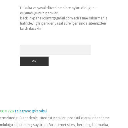
Hukuka ve yasal düzenlemelere aykırı olduğunu
düşündüğünüz içerikleri,
backlinkpanelicomtr@gmail.com
adresine bildirmeniz
halinde, ilgili içerikler yasal süre içerisinde sitemizden
kaldırılacaktır.
Arama
06 0 726
Telegram: @karabul
vermektedir. Bu nedenle, sitedeki içerikleri proaktif olarak denetleme
luğu kabul etmiş sayılırlar. Bu internet sitesi, herhangi bir marka,