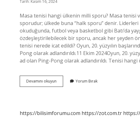
Tarih: Kasım 16, 2024
Masa tenisi hangi ülkenin milli sporu? Masa tenisi v
sporudur; ülkede buna “halk sporu” denir. Liderleri
okuduğunda, futbol veya basketbol gibi Batı’da yayg
özdeşleştirilebilecek bir sporu, ancak her şeyden ö
tenisi nerede icat edildi? Oyun, 20. yüzyılın başlarınd
Pong olarak adlandırıldı.11 Ekim 2024Oyun, 20. yüzyılı
ad olan Ping-Pong olarak adlandırıldı. Tenisi hangi
Masa
Devamını okuyun
Yorum Bırak
Tenisi
Hangi
Ülkeye
Aittir
https://bilisimforumu.com
https://zot.com.tr
https:/