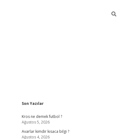
Sidebar
Son Yazılar
betci
Kros ne demek futbol ?
Ağustos 5, 2026
Avarlar kimdir kısaca bilgi ?
Ağustos 4, 2026