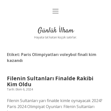
menüyü
Anasayfa
aç
Gizlilik Politikası
Günlük İlham
Yasal Uyarı
Hayata tat katan küçük satırlar.
Hakkımızda
Etiket:
Paris Olimpiyatları voleybol finali kim
kazandı
Filenin Sultanları Finalde Rakibi
Kim Oldu
Tarih: Ekim 6, 2024
Filenin Sultanları yarı finalde kimle oynayacak 2024?
Paris 2024 Olimpiyat Oyunları: Filenin Sultanları