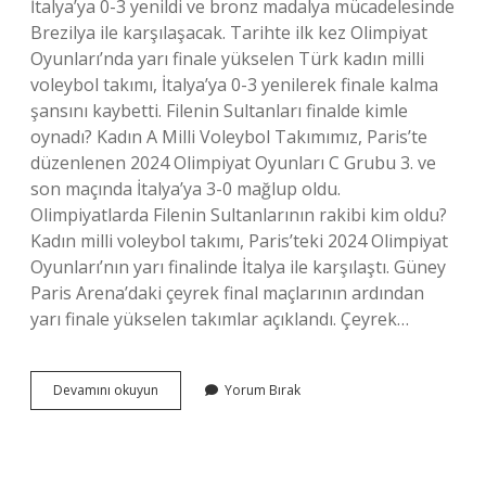
İtalya’ya 0-3 yenildi ve bronz madalya mücadelesinde
Brezilya ile karşılaşacak. Tarihte ilk kez Olimpiyat
Oyunları’nda yarı finale yükselen Türk kadın milli
voleybol takımı, İtalya’ya 0-3 yenilerek finale kalma
şansını kaybetti. Filenin Sultanları finalde kimle
oynadı? Kadın A Milli Voleybol Takımımız, Paris’te
düzenlenen 2024 Olimpiyat Oyunları C Grubu 3. ve
son maçında İtalya’ya 3-0 mağlup oldu.
Olimpiyatlarda Filenin Sultanlarının rakibi kim oldu?
Kadın milli voleybol takımı, Paris’teki 2024 Olimpiyat
Oyunları’nın yarı finalinde İtalya ile karşılaştı. Güney
Paris Arena’daki çeyrek final maçlarının ardından
yarı finale yükselen takımlar açıklandı. Çeyrek…
Filenin
Devamını okuyun
Yorum Bırak
Sultanları
Finalde
Rakibi
Kim