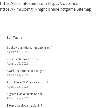
Oldu
https://bilisimforumu.com
https://zot.com.tr
https://kimu.com.tr
knight online
nttgame
Sitemap
Sidebar
Son Yazılar
Bozköy plajında kamp yapılır mı ?
Ağustos 6, 2026
Kros ne demek futbol ?
Ağustos 5, 2026
Avarlar kimdir kısaca bilgi ?
Ağustos 4, 2026
Aboubakar BJK’den ayrıldı mı ?
Ağustos 3, 2026
5 gram Has altın Ne Kadar ?
Ağustos 3, 2026
3 top bilardoya ne denir ?