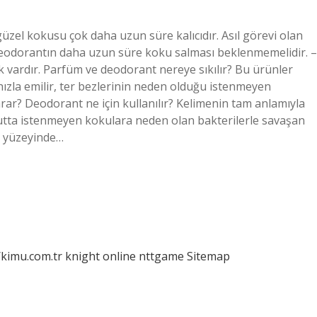
el kokusu çok daha uzun süre kalıcıdır. Asıl görevi olan
deodorantın daha uzun süre koku salması beklenmemelidir. –
k vardır. Parfüm ve deodorant nereye sıkılır? Bu ürünler
hızla emilir, ter bezlerinin neden olduğu istenmeyen
ar? Deodorant ne için kullanılır? Kelimenin tam anlamıyla
utta istenmeyen kokulara neden olan bakterilerle savaşan
lt yüzeyinde…
/kimu.com.tr
knight online
nttgame
Sitemap