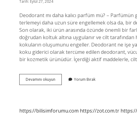
Tarih: Eylül 27, 2024
Deodorant mı daha kalıcı parfüm mü? – Parfümün güz
terlemeyi daha uzun süre engellemek olsa da, bir 
Son olarak, iki ürün arasında özünde önemli bir far
doğrudan koltuk altına uygulanır ve cilt tarafından 
kokuların oluşumunu engeller. Deodorant ne işe yar
koku giderici olarak tercüme edilen deodorant, vüc
bir kozmetik ürünüdür. İçerdiği aktif maddelerle, ci
Deodorant
Devamını okuyun
Yorum Bırak
Ve
Parfüm
Arasındaki
Fark
Nedir
https://bilisimforumu.com
https://zot.com.tr
https:/