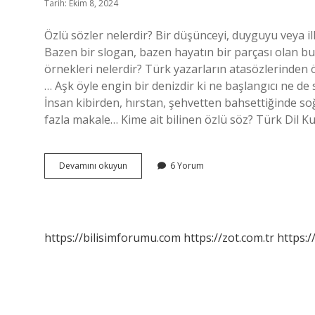
Tarih: Ekim 8, 2024
Özlü sözler nelerdir? Bir düşünceyi, duyguyu veya ilk
Bazen bir slogan, bazen hayatın bir parçası olan bu 
örnekleri nelerdir? Türk yazarların atasözlerinden ö
… Aşk öyle engin bir denizdir ki ne başlangıcı ne de 
İnsan kibirden, hırstan, şehvetten bahsettiğinde s
fazla makale… Kime ait bilinen özlü söz? Türk Dil Ku
Özlü
Devamını okuyun
6 Yorum
Bir
Söz
Nedir
https://bilisimforumu.com
https://zot.com.tr
https:/