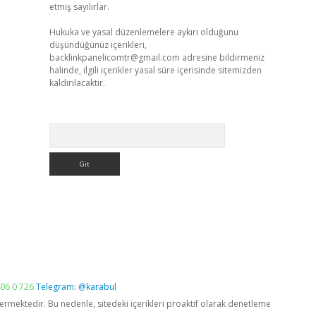
etmiş sayılırlar.
Hukuka ve yasal düzenlemelere aykırı olduğunu
düşündüğünüz içerikleri,
backlinkpanelicomtr@gmail.com
adresine bildirmeniz
halinde, ilgili içerikler yasal süre içerisinde sitemizden
kaldırılacaktır.
Arama
06 0 726
Telegram: @karabul
vermektedir. Bu nedenle, sitedeki içerikleri proaktif olarak denetleme