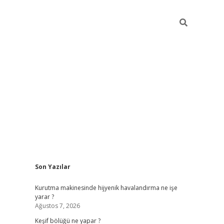
Sidebar
Son Yazılar
betci
Kurutma makinesinde hijyenik havalandırma ne işe
yarar ?
Ağustos 7, 2026
Keşif bölüğü ne yapar ?