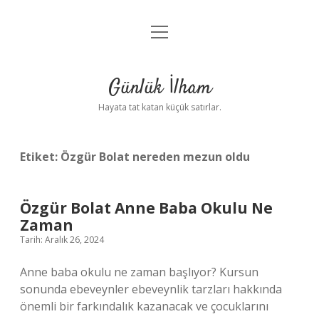
menüyü
Anasayfa
aç
Gizlilik Politikası
Günlük İlham
Yasal Uyarı
Hayata tat katan küçük satırlar.
Hakkımızda
Etiket:
Özgür Bolat nereden mezun oldu
Özgür Bolat Anne Baba Okulu Ne
Zaman
Tarih: Aralık 26, 2024
Anne baba okulu ne zaman başlıyor? Kursun
sonunda ebeveynler ebeveynlik tarzları hakkında
önemli bir farkındalık kazanacak ve çocuklarını