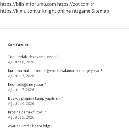
Ne
https://bilisimforumu.com
https://zot.com.tr
Zaman
https://kimu.com.tr
knight online
nttgame
Sitemap
Sidebar
Son Yazılar
Toplumdaki dezavantaj nedir ?
Ağustos 8, 2026
Kurutma makinesinde hijyenik havalandırma ne işe yarar ?
Ağustos 7, 2026
Keşif bölüğü ne yapar ?
Ağustos 7, 2026
Bozköy plajında kamp yapılır mı ?
Ağustos 6, 2026
Kros ne demek futbol ?
Ağustos 5, 2026
Avarlar kimdir kısaca bilgi ?