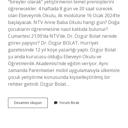
“bireyler olarak” yetiştirmenin temel prensiplerini
öğrenecekler. 4 haftada 8 gün ve 20 saat sürecek
olan Ebeveynlik Okulu, ilk modülüne 16 Ocak 2024’te
başlayacak. NTV Anne Baba Okulu hangi gün? Doğa
çocukların öğrenmesine nasıl katkıda bulunur?
Cumartesi 21:00’da NTV’de. Dr. Özgür Bolat nerede
görev yapıyor? Dr. Özgür BOLAT, Hürriyet
gazetesinde 12 yıl köşe yazarlığı yaptı. Özgür Bolat
şu anda kurucusu olduğu Ebeveyn Okulu ve
Öğretmenlik Akademisi’nde eğitim veriyor. Aynı
zamanda Parentwiser mobil uygulamasıyla ülkemize
çocuk yetiştirme konusunda kişiselleştirilmiş bir
rehber getirdi. Özgür Bolat…
Özgür
Devamını okuyun
Yorum Bırak
Bolat
Anne
Baba
Okulu