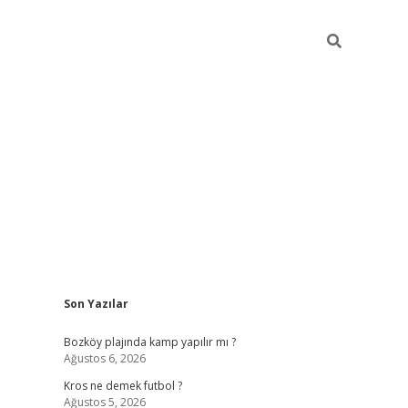
Sidebar
Son Yazılar
betci
Bozköy plajında kamp yapılır mı ?
Ağustos 6, 2026
Kros ne demek futbol ?
Ağustos 5, 2026