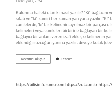
Tarih: Eylül 7, 2024
Bulunma hal eki olan ki nasıl yazılır? “Ki” bağlacını ve 
sıfatı ve “ki” zamiri her zaman yan yana yazılır. “Ki” b
cümlelerde, ‘ki’ bir kelimenin ayrılmaz bir parçası olma
kelimeleri veya cümleleri birbirine bağlayan bir keli
bağlayıcı bir anlam veren izafi ekler, o kelimenin yan
eklendiği sözcüğün yanına yazılır: deveye kulak (de
Bulunma
Devamını okuyun
2 Yorum
Hâl
Eki
Olan
Ki
Nasıl
https://bilisimforumu.com
https://zot.com.tr
https:/
Yazılır