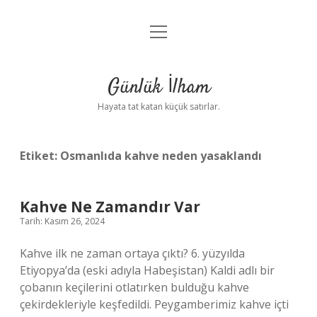
menüyü
Anasayfa
aç
Gizlilik Politikası
Günlük İlham
Yasal Uyarı
Hayata tat katan küçük satırlar.
Hakkımızda
Etiket:
Osmanlıda kahve neden yasaklandı
Kahve Ne Zamandır Var
Tarih: Kasım 26, 2024
Kahve ilk ne zaman ortaya çıktı? 6. yüzyılda
Etiyopya’da (eski adıyla Habeşistan) Kaldi adlı bir
çobanın keçilerini otlatırken bulduğu kahve
çekirdekleriyle keşfedildi. Peygamberimiz kahve içti