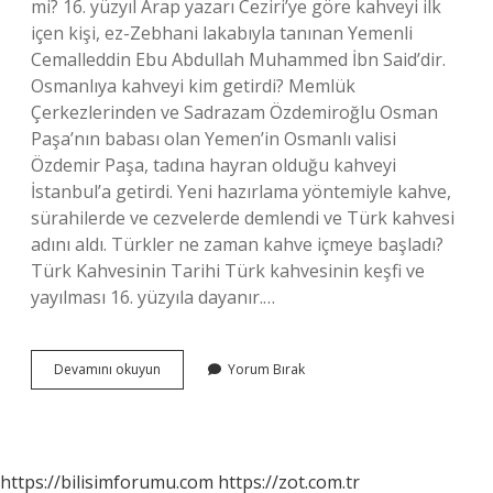
mi? 16. yüzyıl Arap yazarı Ceziri’ye göre kahveyi ilk
içen kişi, ez-Zebhani lakabıyla tanınan Yemenli
Cemalleddin Ebu Abdullah Muhammed İbn Said’dir.
Osmanlıya kahveyi kim getirdi? Memlük
Çerkezlerinden ve Sadrazam Özdemiroğlu Osman
Paşa’nın babası olan Yemen’in Osmanlı valisi
Özdemir Paşa, tadına hayran olduğu kahveyi
İstanbul’a getirdi. Yeni hazırlama yöntemiyle kahve,
sürahilerde ve cezvelerde demlendi ve Türk kahvesi
adını aldı. Türkler ne zaman kahve içmeye başladı?
Türk Kahvesinin Tarihi Türk kahvesinin keşfi ve
yayılması 16. yüzyıla dayanır.…
Kahve
Devamını okuyun
Yorum Bırak
Ne
Zamandır
Var
https://bilisimforumu.com
https://zot.com.tr