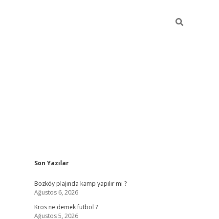
Sidebar
Son Yazılar
betci
Bozköy plajında kamp yapılır mı ?
Ağustos 6, 2026
Kros ne demek futbol ?
Ağustos 5, 2026