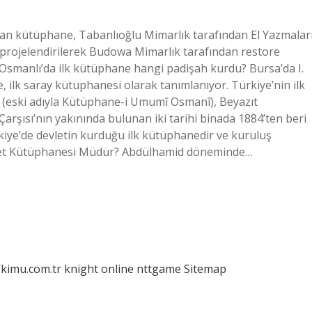
lan kütüphane, Tabanlıoğlu Mimarlık tarafından El Yazmalar
projelendirilerek Budowa Mimarlık tarafından restore
. Osmanlı’da ilk kütüphane hangi padişah kurdu? Bursa’da I.
 ilk saray kütüphanesi olarak tanımlanıyor. Türkiye’nin ilk
 (eski adıyla Kütüphane-i Umumî Osmanî), Beyazıt
arşısı’nın yakınında bulunan iki tarihi binada 1884’ten beri
kiye’de devletin kurduğu ilk kütüphanedir ve kuruluş
 Devlet Kütüphanesi Müdür? Abdülhamid döneminde…
/kimu.com.tr
knight online
nttgame
Sitemap