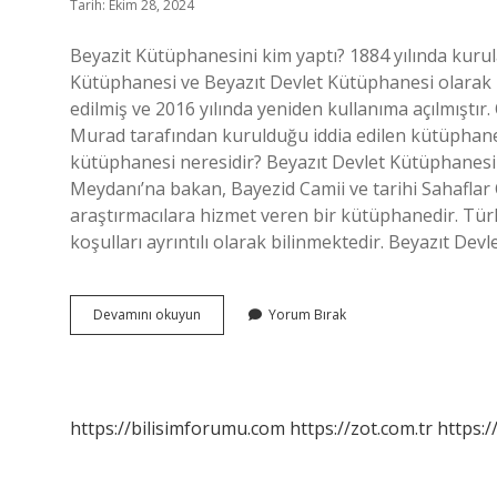
Tarih: Ekim 28, 2024
Beyazit Kütüphanesini kim yaptı? 1884 yılında kuru
Kütüphanesi ve Beyazıt Devlet Kütüphanesi olarak 
edilmiş ve 2016 yılında yeniden kullanıma açılmıştır
Murad tarafından kurulduğu iddia edilen kütüphane,
kütüphanesi neresidir? Beyazıt Devlet Kütüphanesi
Meydanı’na bakan, Bayezid Camii ve tarihi Sahaflar Ç
araştırmacılara hizmet veren bir kütüphanedir. Tür
koşulları ayrıntılı olarak bilinmektedir. Beyazıt
Beyazıt
Devamını okuyun
Yorum Bırak
Kütüphanesi
Kim
Kurdu
https://bilisimforumu.com
https://zot.com.tr
https:/