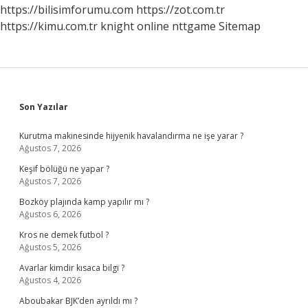
https://bilisimforumu.com
https://zot.com.tr
https://kimu.com.tr
knight online
nttgame
Sitemap
Sidebar
Son Yazılar
Kurutma makinesinde hijyenik havalandırma ne işe yarar ?
Ağustos 7, 2026
Keşif bölüğü ne yapar ?
Ağustos 7, 2026
Bozköy plajında kamp yapılır mı ?
Ağustos 6, 2026
Kros ne demek futbol ?
Ağustos 5, 2026
Avarlar kimdir kısaca bilgi ?
Ağustos 4, 2026
Aboubakar BJK’den ayrıldı mı ?