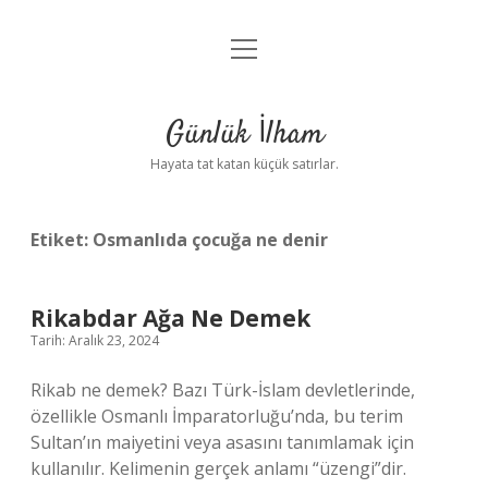
menüyü
Anasayfa
aç
Gizlilik Politikası
Günlük İlham
Yasal Uyarı
Hayata tat katan küçük satırlar.
Hakkımızda
Etiket:
Osmanlıda çocuğa ne denir
Rikabdar Ağa Ne Demek
Tarih: Aralık 23, 2024
Rikab ne demek? Bazı Türk-İslam devletlerinde,
özellikle Osmanlı İmparatorluğu’nda, bu terim
Sultan’ın maiyetini veya asasını tanımlamak için
kullanılır. Kelimenin gerçek anlamı “üzengi”dir.