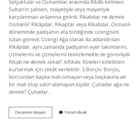
Selçuklular ve Osmanlılar arasında Rikâb kelimesi
Sultan’ın şahsen, maiyetiyle veya maiyetiyle
karşılanması anlamına gelirdi. Rikabdar ne demek
Osmanlı? Rikâpdar, Rikaptar veya Rikabdar, Osmanlı
döneminde padişahın ata bindiğinde üzengisini
tutan görevli. Üzengi Ağa olarak da adlandırılan
Rikâpdar, aynı zamanda padişahın eyer takımlarını,
çizmelerini ve çizmelerini temizlemekle de görevliydi.
Rikab ne demek zekat? 4.Rikab: Köleleri kölelikten
kurtarmak için zekât verilebilir. 5.Borçlu: Borçlu,
borcundan başka malı olmayan veya başkasına ait
bir malı olup satın alamayan kişidir. Çuhadar ağa ne
demek? Çuhadar…
Rikabdar
Devamını okuyun
Yorum Bırak
Ağa
Ne
Demek