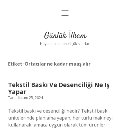
menüyü
Anasayfa
aç
Gizlilik Politikası
Günlük İlham
Yasal Uyarı
Hayata tat katan küçük satırlar.
Hakkımızda
Etiket:
Ortacılar ne kadar maaş alır
Tekstil Baskı Ve Desenciliği Ne Iş
Yapar
Tarih: Kasım 25, 2024
Tekstil baskı ve desenciliği nedir? Tekstil baskı
ünitelerinde planlama yapan, her türlü makineyi
kullanarak, amaca uygun olarak tüm ürünleri