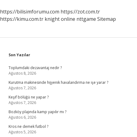
Ne
Iş
https://bilisimforumu.com
https://zot.com.tr
Yapar
https://kimu.com.tr
knight online
nttgame
Sitemap
Sidebar
Son Yazılar
Toplumdaki dezavantaj nedir ?
Ağustos 8, 2026
Kurutma makinesinde hijyenik havalandırma ne işe yarar ?
Ağustos 7, 2026
Keşif bölüğü ne yapar ?
Ağustos 7, 2026
Bozköy plajında kamp yapılır mı ?
Ağustos 6, 2026
Kros ne demek futbol ?
Ağustos 5, 2026