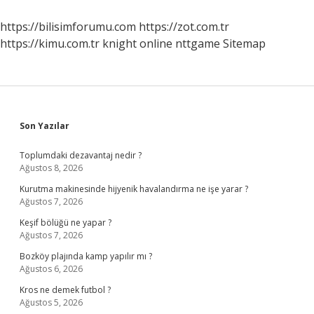
https://bilisimforumu.com
https://zot.com.tr
https://kimu.com.tr
knight online
nttgame
Sitemap
Sidebar
Son Yazılar
Toplumdaki dezavantaj nedir ?
Ağustos 8, 2026
Kurutma makinesinde hijyenik havalandırma ne işe yarar ?
Ağustos 7, 2026
Keşif bölüğü ne yapar ?
Ağustos 7, 2026
Bozköy plajında kamp yapılır mı ?
Ağustos 6, 2026
Kros ne demek futbol ?
Ağustos 5, 2026