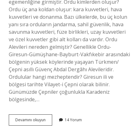
egemenliğine girmiştir. Ordu kimlerden oluşur?
Ordu üç ana koldan oluşur: kara kuvvetleri, hava
kuvvetleri ve donanma. Bazı ülkelerde, bu üç kolun
yanı sıra orduların jandarma, sahil güvenlik, hava
savunma kuvvetleri, füze birlikleri, uzay kuvvetleri
ve özel kuvvetler gibi alt kolları da vardır. Ordu
Alevileri nereden gelmiştir? Genellikle Ordu-
Giresun-Gümüşhane-Bayburt-Vakfıkebir arasındaki
bölgenin yüksek köylerinde yaşayan Türkmen/
Çepni asıllı Güvenç Abdal Dergâhı Alevileridir.
Ordulular hangi mezheptendir? Giresun ili ve
bölgesi tarihte Vilayet-i Çepni olarak bilinir.
Günümüzde Çepniler çoğunlukla Karadeniz
bölgesinde,…
Ordu
Devamını okuyun
14 Yorum
Soyu
Nereden
Gelir