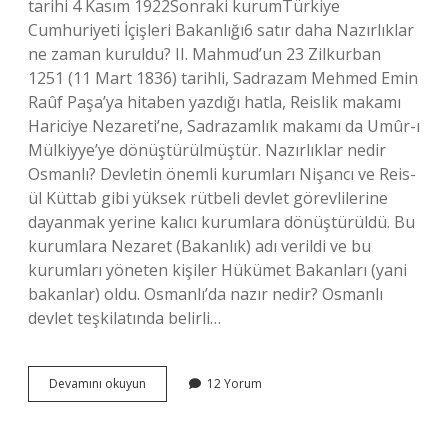
tarihi 4 Kasım 1922Sonraki kurumTürkiye
Cumhuriyeti İçişleri Bakanlığı6 satır daha Nazırlıklar
ne zaman kuruldu? II. Mahmud’un 23 Zilkurban
1251 (11 Mart 1836) tarihli, Sadrazam Mehmed Emin
Raûf Paşa’ya hitaben yazdığı hatla, Reislik makamı
Hariciye Nezareti’ne, Sadrazamlık makamı da Umûr-ı
Mülkiyye’ye dönüştürülmüştür. Nazırlıklar nedir
Osmanlı? Devletin önemli kurumları Nişancı ve Reis-
ül Küttab gibi yüksek rütbeli devlet görevlilerine
dayanmak yerine kalıcı kurumlara dönüştürüldü. Bu
kurumlara Nezaret (Bakanlık) adı verildi ve bu
kurumları yöneten kişiler Hükümet Bakanları (yani
bakanlar) oldu. Osmanlı’da nazır nedir? Osmanlı
devlet teşkilatında belirli…
Osmanlı
Devamını okuyun
12 Yorum
Döneminde
Nazırlıklar
Ne