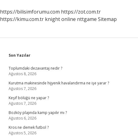
Zaman
Kuruldu
https://bilisimforumu.com
https://zot.com.tr
https://kimu.com.tr
knight online
nttgame
Sitemap
Sidebar
Son Yazılar
Toplumdaki dezavantaj nedir ?
Ağustos 8, 2026
Kurutma makinesinde hijyenik havalandırma ne işe yarar ?
Ağustos 7, 2026
Keşif bölüğü ne yapar ?
Ağustos 7, 2026
Bozköy plajında kamp yapılır mı ?
Ağustos 6, 2026
Kros ne demek futbol ?
Ağustos 5, 2026