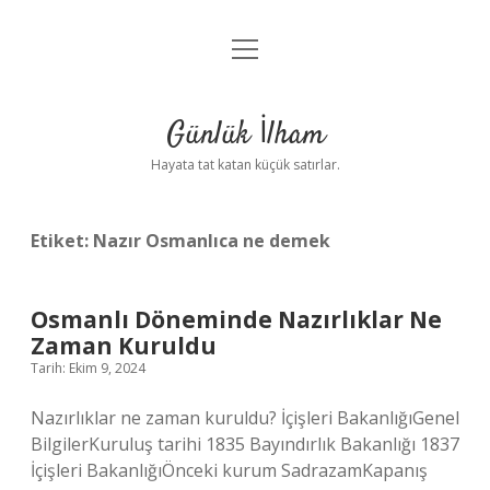
menüyü
Anasayfa
aç
Gizlilik Politikası
Günlük İlham
Yasal Uyarı
Hayata tat katan küçük satırlar.
Hakkımızda
Etiket:
Nazır Osmanlıca ne demek
Osmanlı Döneminde Nazırlıklar Ne
Zaman Kuruldu
Tarih: Ekim 9, 2024
Nazırlıklar ne zaman kuruldu? İçişleri BakanlığıGenel
BilgilerKuruluş tarihi 1835 Bayındırlık Bakanlığı 1837
İçişleri BakanlığıÖnceki kurum SadrazamKapanış