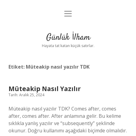
menüyü
Anasayfa
aç
Gizlilik Politikası
Günlük İlham
Yasal Uyarı
Hayata tat katan küçük satırlar.
Hakkımızda
Etiket:
Müteakip nasıl yazılır TDK
Müteakip Nasıl Yazılır
Tarih: Aralık 25, 2024
Müteakip nasıl yazılır TDK? Comes after, comes
after, comes after. After anlamına gelir. Bu kelime
sıklıkla yanlış yazılır ve “subsequently” şeklinde
okunur. Doğru kullanımı aşağıdaki biçimde olmalıdır.