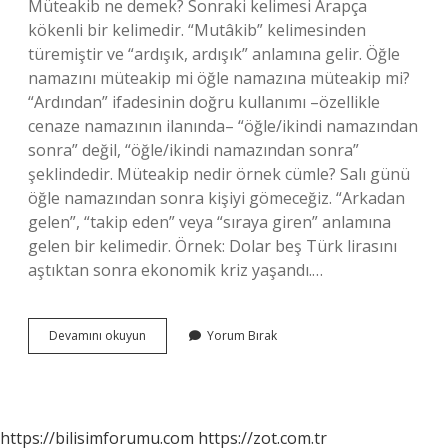
Müteakib ne demek? Sonraki kelimesi Arapça
kökenli bir kelimedir. “Mutâkib” kelimesinden
türemiştir ve “ardışık, ardışık” anlamına gelir. Öğle
namazını müteakip mi öğle namazına müteakip mi?
“Ardından” ifadesinin doğru kullanımı –özellikle
cenaze namazının ilanında– “öğle/ikindi namazından
sonra” değil, “öğle/ikindi namazından sonra”
şeklindedir. Müteakip nedir örnek cümle? Salı günü
öğle namazından sonra kişiyi gömeceğiz. “Arkadan
gelen”, “takip eden” veya “sıraya giren” anlamına
gelen bir kelimedir. Örnek: Dolar beş Türk lirasını
aştıktan sonra ekonomik kriz yaşandı.…
Müteakip
Devamını okuyun
Yorum Bırak
Nasıl
Yazılır
https://bilisimforumu.com
https://zot.com.tr