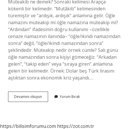
Müteakib ne demek? Sonraki kelimesi Arapça
kökenli bir kelimedir. “Mutâkib” kelimesinden
türemiştir ve “ardışık, ardışık” anlamına gelir. Öğle
namazını müteakip mi öğle namazına müteakip mi?
“Ardından” ifadesinin doğru kullanımı –özellikle
cenaze namazının ilanında– “öğle/ikindi namazından
sonra” değil, “öğle/ikindi namazından sonra”
şeklindedir. Müteakip nedir örnek cümle? Salı günü
öğle namazından sonra kişiyi gömeceğiz. “Arkadan
gelen”, “takip eden” veya “sıraya giren” anlamına
gelen bir kelimedir. Örnek: Dolar beş Türk lirasını
aştıktan sonra ekonomik kriz yaşandı.…
Müteakip
Devamını okuyun
Yorum Bırak
Nasıl
Yazılır
https://bilisimforumu.com
https://zot.com.tr