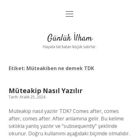
menüyü
Anasayfa
aç
Gizlilik Politikası
Günlük İlham
Yasal Uyarı
Hayata tat katan küçük satırlar.
Hakkımızda
Etiket:
Müteakiben ne demek TDK
Müteakip Nasıl Yazılır
Tarih: Aralık 25, 2024
Müteakip nasıl yazılır TDK? Comes after, comes
after, comes after. After anlamına gelir. Bu kelime
sıklıkla yanlış yazılır ve “subsequently” şeklinde
okunur. Doğru kullanımı aşağıdaki biçimde olmalıdır.