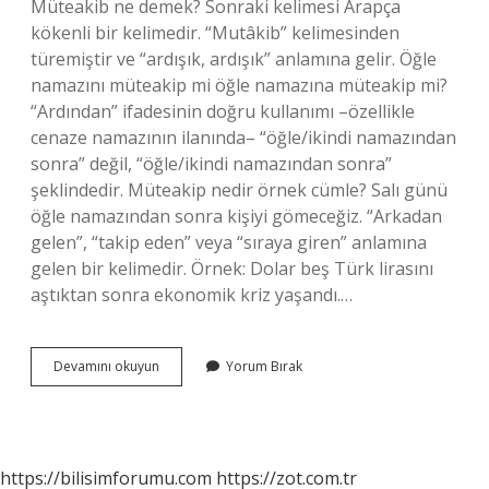
Müteakib ne demek? Sonraki kelimesi Arapça
kökenli bir kelimedir. “Mutâkib” kelimesinden
türemiştir ve “ardışık, ardışık” anlamına gelir. Öğle
namazını müteakip mi öğle namazına müteakip mi?
“Ardından” ifadesinin doğru kullanımı –özellikle
cenaze namazının ilanında– “öğle/ikindi namazından
sonra” değil, “öğle/ikindi namazından sonra”
şeklindedir. Müteakip nedir örnek cümle? Salı günü
öğle namazından sonra kişiyi gömeceğiz. “Arkadan
gelen”, “takip eden” veya “sıraya giren” anlamına
gelen bir kelimedir. Örnek: Dolar beş Türk lirasını
aştıktan sonra ekonomik kriz yaşandı.…
Müteakip
Devamını okuyun
Yorum Bırak
Nasıl
Yazılır
https://bilisimforumu.com
https://zot.com.tr