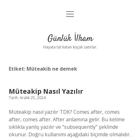
menüyü
Anasayfa
aç
Gizlilik Politikası
Günlük İlham
Yasal Uyarı
Hayata tat katan küçük satırlar.
Hakkımızda
Etiket:
Müteakib ne demek
Müteakip Nasıl Yazılır
Tarih: Aralık 25, 2024
Müteakip nasıl yazılır TDK? Comes after, comes
after, comes after. After anlamına gelir. Bu kelime
sıklıkla yanlış yazılır ve “subsequently” şeklinde
okunur. Doğru kullanımı aşağıdaki biçimde olmalıdır.