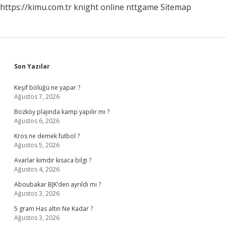
https://kimu.com.tr
knight online
nttgame
Sitemap
Sidebar
Son Yazılar
Keşif bölüğü ne yapar ?
Ağustos 7, 2026
Bozköy plajında kamp yapılır mı ?
Ağustos 6, 2026
Kros ne demek futbol ?
Ağustos 5, 2026
Avarlar kimdir kısaca bilgi ?
Ağustos 4, 2026
Aboubakar BJK’den ayrıldı mı ?
Ağustos 3, 2026
5 gram Has altın Ne Kadar ?
Ağustos 3, 2026