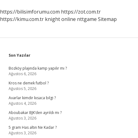
https://bilisimforumu.com
https://zot.com.tr
https://kimu.com.tr
knight online
nttgame
Sitemap
Sidebar
Son Yazılar
Bozköy plajında kamp yapılır mı ?
Ağustos 6, 2026
Kros ne demek futbol ?
Ağustos 5, 2026
Avarlar kimdir kısaca bilgi ?
Ağustos 4, 2026
Aboubakar BJK’den ayrıldı mı ?
Ağustos 3, 2026
5 gram Has altın Ne Kadar ?
Ağustos 3, 2026