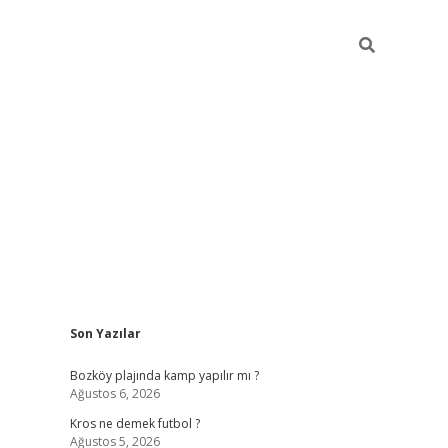
Sidebar
Son Yazılar
betci
Bozköy plajında kamp yapılır mı ?
Ağustos 6, 2026
Kros ne demek futbol ?
Ağustos 5, 2026