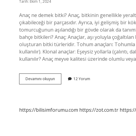
Tarih: Ekim 1, 2024
Anaç ne demek bitki? Anaç, bitkinin genellikle yera
çıkabileceği bir parçasıdır. Ayrıca, iyi gelişmiş bir 
tomurcuğunun aşılandığı bir gövde olarak da tanımlan
bahçe bitkileri? Anaç: Anaçlar, aşı yoluyla çoğaltılan
oluşturan bitki türleridir. Tohum anaçları: Tohumla ç
kullanılır). Klonal anaçlar: Eşeysiz yollarla (çalıntı,
kullanılır? Anaç meyve kalitesi üzerinde olumlu veya
Anaç
Devamını okuyun
12 Yorum
Ve
Kalem
Nedir
https://bilisimforumu.com
https://zot.com.tr
https:/