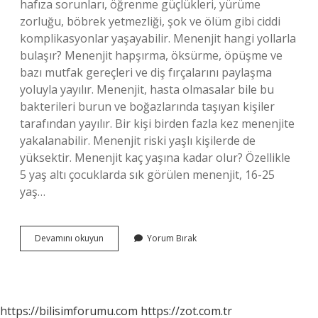
hafıza sorunları, öğrenme güçlükleri, yürüme
zorluğu, böbrek yetmezliği, şok ve ölüm gibi ciddi
komplikasyonlar yaşayabilir. Menenjit hangi yollarla
bulaşır? Menenjit hapşırma, öksürme, öpüşme ve
bazı mutfak gereçleri ve diş fırçalarını paylaşma
yoluyla yayılır. Menenjit, hasta olmasalar bile bu
bakterileri burun ve boğazlarında taşıyan kişiler
tarafından yayılır. Bir kişi birden fazla kez menenjite
yakalanabilir. Menenjit riski yaşlı kişilerde de
yüksektir. Menenjit kaç yaşına kadar olur? Özellikle
5 yaş altı çocuklarda sık görülen menenjit, 16-25
yaş…
Menenjit
Devamını okuyun
Yorum Bırak
Hastalığı
Nedir
https://bilisimforumu.com
https://zot.com.tr