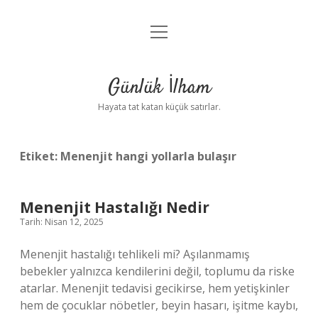
menüyü
Anasayfa
aç
Gizlilik Politikası
Günlük İlham
Yasal Uyarı
Hayata tat katan küçük satırlar.
Hakkımızda
Etiket:
Menenjit hangi yollarla bulaşır
Menenjit Hastalığı Nedir
Tarih: Nisan 12, 2025
Menenjit hastalığı tehlikeli mi? Aşılanmamış
bebekler yalnızca kendilerini değil, toplumu da riske
atarlar. Menenjit tedavisi gecikirse, hem yetişkinler
hem de çocuklar nöbetler, beyin hasarı, işitme kaybı,