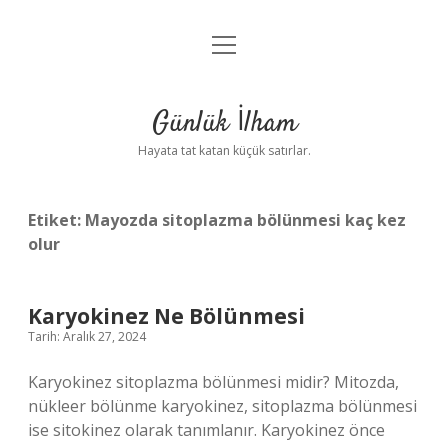
menüyü
Anasayfa
aç
Gizlilik Politikası
Günlük İlham
Yasal Uyarı
Hayata tat katan küçük satırlar.
Hakkımızda
Etiket:
Mayozda sitoplazma bölünmesi kaç kez
olur
Karyokinez Ne Bölünmesi
Tarih: Aralık 27, 2024
Karyokinez sitoplazma bölünmesi midir? Mitozda,
nükleer bölünme karyokinez, sitoplazma bölünmesi
ise sitokinez olarak tanımlanır. Karyokinez önce