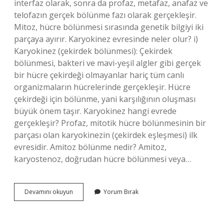
interfaz olarak, sonra da profaz, metafaz, anafaz ve
telofazın gerçek bölünme fazı olarak gerçekleşir.
Mitoz, hücre bölünmesi sırasında genetik bilgiyi iki
parçaya ayırır. Karyokinez evresinde neler olur? i)
Karyokinez (çekirdek bölünmesi): Çekirdek
bölünmesi, bakteri ve mavi-yeşil algler gibi gerçek
bir hücre çekirdeği olmayanlar hariç tüm canlı
organizmaların hücrelerinde gerçekleşir. Hücre
çekirdeği için bölünme, yani karşılığının oluşması
büyük önem taşır. Karyokinez hangi evrede
gerçekleşir? Profaz, mitotik hücre bölünmesinin bir
parçası olan karyokinezin (çekirdek eşleşmesi) ilk
evresidir. Amitoz bölünme nedir? Amitoz,
karyostenoz, doğrudan hücre bölünmesi veya…
Karyokinez
Devamını okuyun
Yorum Bırak
Ne
Bölünmesi