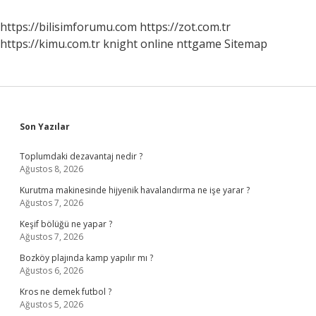
https://bilisimforumu.com
https://zot.com.tr
https://kimu.com.tr
knight online
nttgame
Sitemap
Sidebar
Son Yazılar
Toplumdaki dezavantaj nedir ?
Ağustos 8, 2026
Kurutma makinesinde hijyenik havalandırma ne işe yarar ?
Ağustos 7, 2026
Keşif bölüğü ne yapar ?
Ağustos 7, 2026
Bozköy plajında kamp yapılır mı ?
Ağustos 6, 2026
Kros ne demek futbol ?
Ağustos 5, 2026