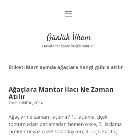
menüyü
Anasayfa
aç
Gizlilik Politikası
Günlük İlham
Yasal Uyarı
Hayata tat katan küçük satırlar.
Hakkımızda
Etiket:
Mart ayında ağaçlara hangi gübre atılır
Ağaçlara Mantar Ilacı Ne Zaman
Atılır
Tarih: Eylül 30, 2024
Ağaçlar ne zaman ilaçlanır? 1. ilaçlama: çiçek
tomurcukları patlamadan hemen önce, 2. ilaçlama:
çiçekler beyaz rozet fazındayken, 3. ilaçlama: taç