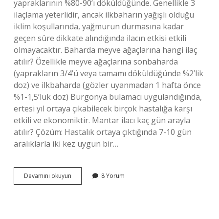
yapraklarının %80-90’ı döküldüğünde. Genellikle 3
ilaçlama yeterlidir, ancak ilkbaharın yağışlı olduğu
iklim koşullarında, yağmurun durmasına kadar
geçen süre dikkate alındığında ilacın etkisi etkili
olmayacaktır. Baharda meyve ağaçlarına hangi ilaç
atılır? Özellikle meyve ağaçlarına sonbaharda
(yaprakların 3/4’ü veya tamamı döküldüğünde %2’lik
doz) ve ilkbaharda (gözler uyanmadan 1 hafta önce
%1-1,5’luk doz) Burgonya bulamacı uygulandığında,
ertesi yıl ortaya çıkabilecek birçok hastalığa karşı
etkili ve ekonomiktir. Mantar ilacı kaç gün arayla
atılır? Çözüm: Hastalık ortaya çıktığında 7-10 gün
aralıklarla iki kez uygun bir…
Ağaçlara
Devamını okuyun
8 Yorum
Mantar
Ilacı
Ne
Zaman