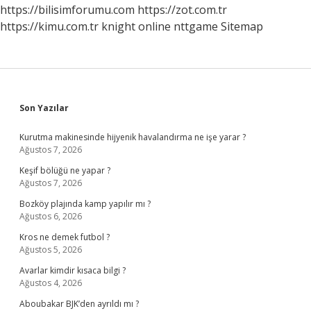
Atılır
https://bilisimforumu.com
https://zot.com.tr
https://kimu.com.tr
knight online
nttgame
Sitemap
Sidebar
Son Yazılar
Kurutma makinesinde hijyenik havalandırma ne işe yarar ?
Ağustos 7, 2026
Keşif bölüğü ne yapar ?
Ağustos 7, 2026
Bozköy plajında kamp yapılır mı ?
Ağustos 6, 2026
Kros ne demek futbol ?
Ağustos 5, 2026
Avarlar kimdir kısaca bilgi ?
Ağustos 4, 2026
Aboubakar BJK’den ayrıldı mı ?